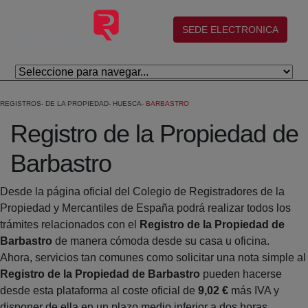
Saltar al contenido principal
(abre en nueva ventana)
SEDE ELECTRONICA
REGISTROS
DE LA PROPIEDAD
HUESCA
BARBASTRO
Registro de la Propiedad de
Barbastro
Desde la página oficial del Colegio de Registradores de la
Propiedad y Mercantiles de España podrá realizar todos los
trámites relacionados con el
Registro de la Propiedad de
Barbastro
de manera cómoda desde su casa u oficina.
Ahora, servicios tan comunes como solicitar una nota simple al
Registro de la Propiedad de Barbastro
pueden hacerse
desde esta plataforma al coste oficial de
9,02 €
más IVA y
disponer de ella en un plazo medio inferior a dos horas.