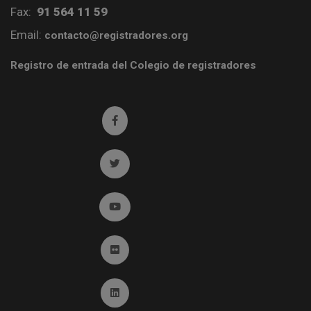
Fax:
91 564 11 59
Email:
contacto@registradores.org
Registro de entrada del Colegio de registradores
Ir a facebook (abre en ventana nueva)
Ir a twitter (abre en ventana nueva)
Ir a YouTube (abre en ventana nueva)
Ir a Flickr (abre en ventana nueva)
Ir a Linkedin (abre en ventana nueva)