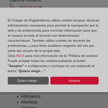
Datos de contacto:
(974) 31 01 35
barbastro@registrodelapropiedad.org
El Colegio de Registradores utiliza cookies propias: técnicas
Datos del Registrador:
estrictamente necesarias para permitir la navegación por la
Ángel Ramon Serrat Zubillaga
web y de preferencias para recordar información para que
el usuario acceda al servicio con determinadas
Delegado de Protección de Datos:
características. También utiliza cookies de terceros de
dpo@corpme.es
preferencias, y para fines analíticos respecto del uso por
parte del usuario de la propia web.
Clica
AQUÍ
para más información de la “Política de cookies”.
Puede aceptar todas las cookies pulsando el botón
Otros municipios incluidos en el
“Aceptar”
o configurarlas o rechazar su uso pulsando el
distrito hipotecario
botón
“Quiero elegir…”
.
Quiero elegir...
Aceptar
Abiego
Adahuesca
Alfantega
Alquezar