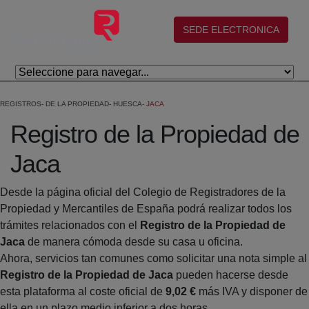
Saltar al contenido principal
(abre en nueva ventana)
SEDE ELECTRONICA
REGISTROS
DE LA PROPIEDAD
HUESCA
JACA
Registro de la Propiedad de
Jaca
Desde la página oficial del Colegio de Registradores de la
Propiedad y Mercantiles de España podrá realizar todos los
trámites relacionados con el
Registro de la Propiedad de
Jaca
de manera cómoda desde su casa u oficina.
Ahora, servicios tan comunes como solicitar una nota simple al
Registro de la Propiedad de Jaca
pueden hacerse desde
esta plataforma al coste oficial de
9,02 €
más IVA y disponer de
ella en un plazo medio inferior a dos horas.