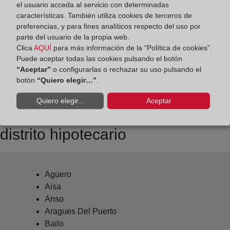
el usuario acceda al servicio con determinadas
jaca@registrodelapropiedad.org
características. También utiliza cookies de terceros de
preferencias, y para fines analíticos respecto del uso por
Datos del Registrador:
parte del usuario de la propia web.
Pedro Pernas Ramírez
Clica
AQUÍ
para más información de la “Política de cookies”.
Puede aceptar todas las cookies pulsando el botón
Delegado de Protección de Datos:
“Aceptar”
o configurarlas o rechazar su uso pulsando el
dpo@corpme.es
botón
“Quiero elegir…”
.
Quiero elegir...
Aceptar
Otros municipios incluidos en el
distrito hipotecario
Aguero
Aisa
Anso
Aragues Del Puerto
Bailo