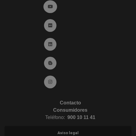
Ir a YouTube (abre en ventana nueva)
Ir a Flickr (abre en ventana nueva)
Ir a Linkedin (abre en ventana nueva)
Ir al Blog (abre en ventana nueva)
Ir a Instagram (abre en ventana nueva)
Contacto
Consumidores
Teléfono:
900 10 11 41
Aviso legal