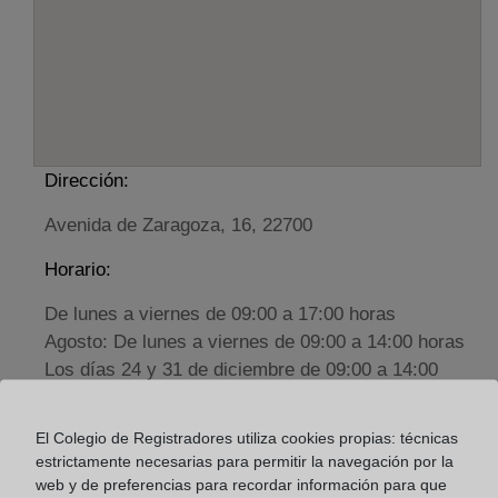
Dirección:
Avenida de Zaragoza, 16, 22700
Horario:
De lunes a viernes de 09:00 a 17:00 horas
Agosto: De lunes a viernes de 09:00 a 14:00 horas
Los días 24 y 31 de diciembre de 09:00 a 14:00
horas
El Colegio de Registradores utiliza cookies propias: técnicas
Datos de contacto:
estrictamente necesarias para permitir la navegación por la
web y de preferencias para recordar información para que
(974) 36 04 40