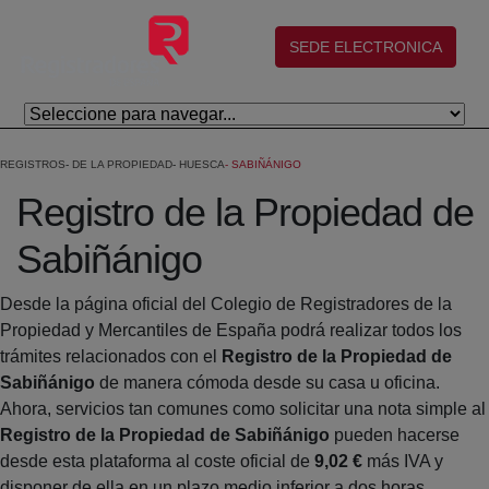
Saltar al contenido principal
(abre en nueva ventana)
SEDE ELECTRONICA
REGISTROS
DE LA PROPIEDAD
HUESCA
SABIÑÁNIGO
Registro de la Propiedad de
Sabiñánigo
Desde la página oficial del Colegio de Registradores de la
Propiedad y Mercantiles de España podrá realizar todos los
trámites relacionados con el
Registro de la Propiedad de
Sabiñánigo
de manera cómoda desde su casa u oficina.
Ahora, servicios tan comunes como solicitar una nota simple al
Registro de la Propiedad de Sabiñánigo
pueden hacerse
desde esta plataforma al coste oficial de
9,02 €
más IVA y
disponer de ella en un plazo medio inferior a dos horas.