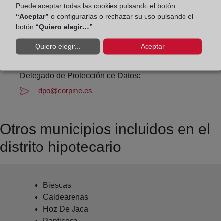
Datos de contacto:
Puede aceptar todas las cookies pulsando el botón
974 48 10 65
“Aceptar”
o configurarlas o rechazar su uso pulsando el
botón
“Quiero elegir…”
.
sabinanigo@registrodelapropiedad.org
Datos del Registrador:
Quiero elegir...
Aceptar
Gonzalo Olmos Gil
Delegado de Protección de Datos:
dpo@corpme.es
Otros municipios incluidos en el
distrito hipotecario
Biescas
Caldearenas
Hoz De Jaca
Panticosa