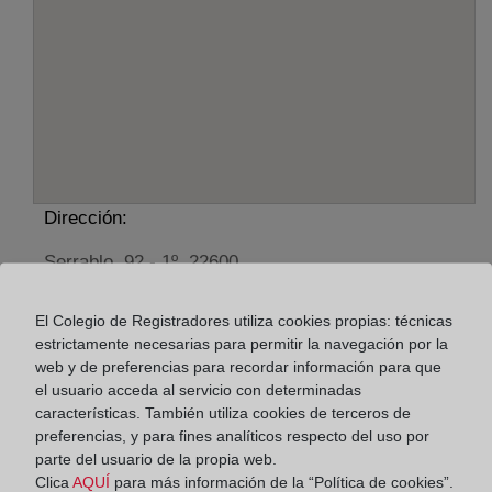
Dirección:
Serrablo, 92 - 1º, 22600
Horario:
El Colegio de Registradores utiliza cookies propias: técnicas
estrictamente necesarias para permitir la navegación por la
De lunes a viernes de 09:00 a 17:00 horas
web y de preferencias para recordar información para que
Agosto: De lunes a viernes de 09:00 a 14:00 horas
el usuario acceda al servicio con determinadas
Los días 24 y 31 de diciembre de 09:00 a 14:00
características. También utiliza cookies de terceros de
horas
preferencias, y para fines analíticos respecto del uso por
parte del usuario de la propia web.
Clica
AQUÍ
para más información de la “Política de cookies”.