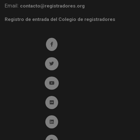
Email:
contacto@registradores.org
Registro de entrada del Colegio de registradores
Ir a facebook (abre en ventana nueva)
Ir a twitter (abre en ventana nueva)
Ir a YouTube (abre en ventana nueva)
Ir a Flickr (abre en ventana nueva)
Ir a Linkedin (abre en ventana nueva)