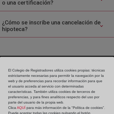
o una certificación?
¿Cómo se inscribe una cancelación de
hipoteca?
El Colegio de Registradores utiliza cookies propias: técnicas
Colegio de Registradores
estrictamente necesarias para permitir la navegación por la
web y de preferencias para recordar información para que
Príncipe de Vergara 70. 28006 Madrid
el usuario acceda al servicio con determinadas
características. También utiliza cookies de terceros de
Teléfono:
91 270 17 96
preferencias, y para fines analíticos respecto del uso por
Fax:
91 564 11 59
parte del usuario de la propia web.
Clica
AQUÍ
para más información de la “Política de cookies”.
Email:
contacto@registradores.org
Puede aceptar todas las cookies pulsando el botón