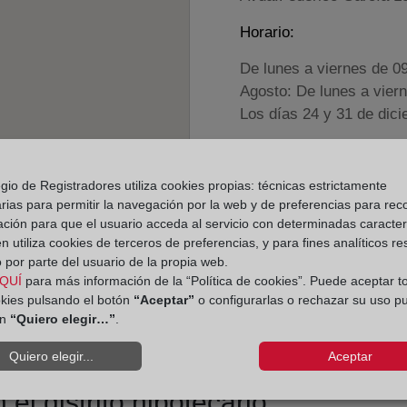
Horario:
De lunes a viernes de 0
Agosto: De lunes a vier
Los días 24 y 31 de dic
Datos de contacto:
gio de Registradores utiliza cookies propias: técnicas estrictamente
(953) 39 00 22
rias para permitir la navegación por la web y de preferencias para rec
huelma@registrode
ación para que el usuario acceda al servicio con determinadas caracterí
 utiliza cookies de terceros de preferencias, y para fines analíticos r
Datos del Registrador:
 por parte del usuario de la propia web.
Laura Sánchez-Mor
QUÍ
para más información de la “Política de cookies”. Puede aceptar t
okies pulsando el botón
“Aceptar”
o configurarlas o rechazar su uso p
Delegado de Protección d
ón
“Quiero elegir…”
.
dpo@corpme.es
Quiero elegir...
Aceptar
el distrito hipotecario