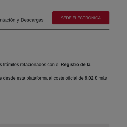
(abre en nueva ventana)
SEDE ELECTRONICA
tación y Descargas
s trámites relacionados con el
Registro de la
desde esta plataforma al coste oficial de
9,02 €
más