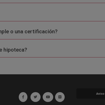
ple o una certificación?
e hipoteca?
Aviso
Ir a facebook (abre en ventana nueva)
Ir a twitter (abre en ventana nueva)
Ir a YouTube (abre en ventana nuev
Ir a Flickr (abre en ventana 