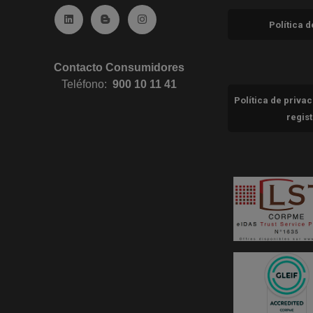
Ir a Linkedin (abre en ventana nueva)
Ir al Blog (abre en ventana nueva)
Ir a Instagram (abre en ventana nue
Política 
Contacto Consumidores
Teléfono:
900 10 11 41
Política de priva
regis