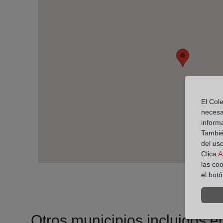
El Cole
necesa
inform
También
del uso
Clica
A
las co
el bot
Otros municipios incluidos en 