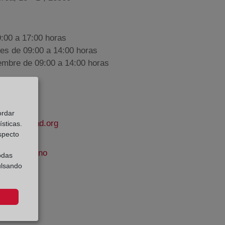
9:00 a 17:00 horas
nes de 09:00 a 14:00 horas
iembre de 09:00 a 14:00 horas
ordar
lapropiedad.org
sticas.
especto
eno Babiano
odas
ulsando
e Datos: