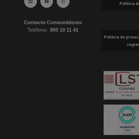
Ir a Linkedin (abre en ventana nueva)
Ir al Blog (abre en ventana nueva)
Ir a Instagram (abre en ventana nue
Política 
Contacto Consumidores
Teléfono:
900 10 11 41
Política de priva
regis