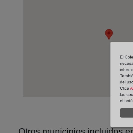
El Cole
necesa
inform
También
del uso
Clica
A
las co
el bot
Otros municipios incluidos en 