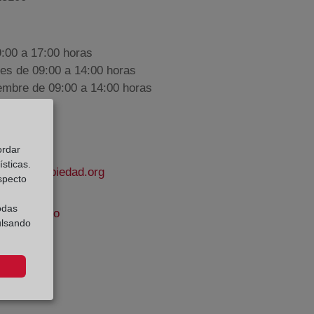
9:00 a 17:00 horas
nes de 09:00 a 14:00 horas
iembre de 09:00 a 14:00 horas
ordar
sticas.
rodelapropiedad.org
especto
odas
anco Aguayo
ulsando
e Datos: