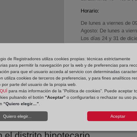
Horario:
De lunes a viernes de 0
Agosto: De lunes a vier
Los días 24 y 31 de dic
Datos de contacto:
gio de Registradores utiliza cookies propias: técnicas estrictamente
(953) 35 02 83
rias para permitir la navegación por la web y de preferencias para rec
ación para que el usuario acceda al servicio con determinadas caracterí
manchareal@regist
 utiliza cookies de terceros de preferencias, y para fines analíticos r
Datos del Registrador:
 por parte del usuario de la propia web.
QUÍ
para más información de la “Política de cookies”. Puede aceptar t
Aurora Maria Barr
okies pulsando el botón
“Aceptar”
o configurarlas o rechazar su uso p
Delegado de Protección d
ón
“Quiero elegir…”
.
dpo@corpme.es
Quiero elegir...
Aceptar
el distrito hipotecario