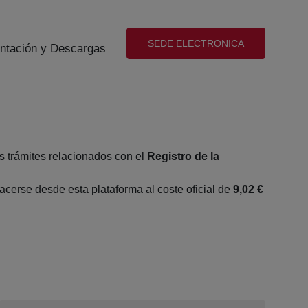
(abre en nueva ventana)
SEDE ELECTRONICA
tación y Descargas
s trámites relacionados con el
Registro de la
cerse desde esta plataforma al coste oficial de
9,02 €