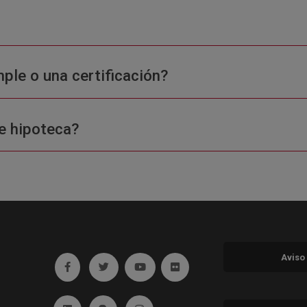
ple o una certificación?
e hipoteca?
Aviso
Ir a facebook (abre en ventana nueva)
Ir a twitter (abre en ventana nueva)
Ir a YouTube (abre en ventana nuev
Ir a Flickr (abre en ventana 