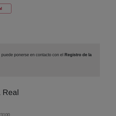
Ventana nueva
al
e, puede ponerse en contacto con el
Registro de la
a Real
23100