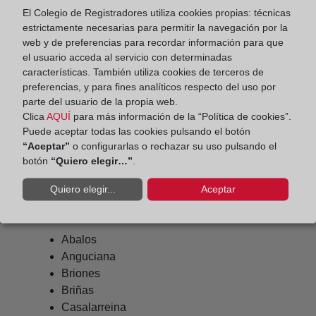
El Colegio de Registradores utiliza cookies propias: técnicas
haro@registrodelapropiedad.org
estrictamente necesarias para permitir la navegación por la
Datos del Registrador:
web y de preferencias para recordar información para que
el usuario acceda al servicio con determinadas
Jesús Fernández-Ramos Nieto
características. También utiliza cookies de terceros de
Delegado de Protección de Datos:
preferencias, y para fines analíticos respecto del uso por
parte del usuario de la propia web.
dpo@corpme.es
Clica
AQUÍ
para más información de la “Política de cookies”.
Puede aceptar todas las cookies pulsando el botón
“Aceptar”
o configurarlas o rechazar su uso pulsando el
Otros municipios incluidos en el
botón
“Quiero elegir…”
.
distrito hipotecario
Quiero elegir...
Aceptar
Abalos
Anguciana
Briones
Briñas
Casalarreina