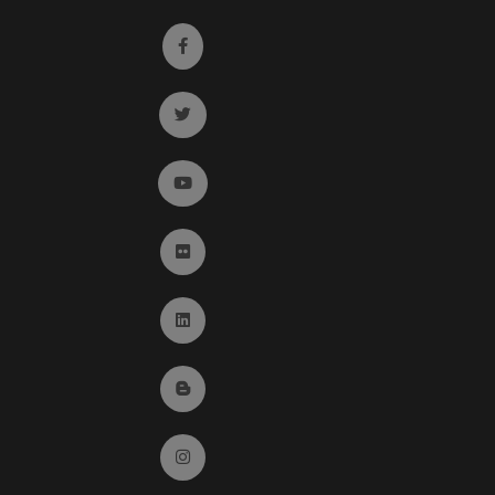
Ir a facebook (abre en ventana nueva)
Ir a twitter (abre en ventana nueva)
Ir a YouTube (abre en ventana nueva)
Ir a Flickr (abre en ventana nueva)
Ir a Linkedin (abre en ventana nueva)
Ir al Blog (abre en ventana nueva)
Ir a Instagram (abre en ventana nueva)