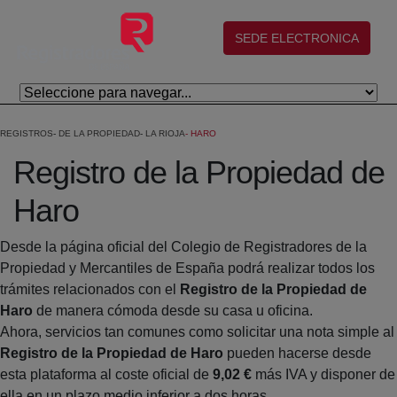
Saltar al contenido principal
(abre en nueva ventana)
SEDE ELECTRONICA
REGISTROS
DE LA PROPIEDAD
LA RIOJA
HARO
Registro de la Propiedad de
Haro
Desde la página oficial del Colegio de Registradores de la
Propiedad y Mercantiles de España podrá realizar todos los
trámites relacionados con el
Registro de la Propiedad de
Haro
de manera cómoda desde su casa u oficina.
Ahora, servicios tan comunes como solicitar una nota simple al
Registro de la Propiedad de Haro
pueden hacerse desde
esta plataforma al coste oficial de
9,02 €
más IVA y disponer de
ella en un plazo medio inferior a dos horas.