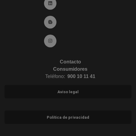
Ir a Linkedin (abre en ventana nueva)
Ir al Blog (abre en ventana nueva)
Ir a Instagram (abre en ventana nueva)
Contacto
Consumidores
Teléfono:
900 10 11 41
Aviso legal
Política de privacidad