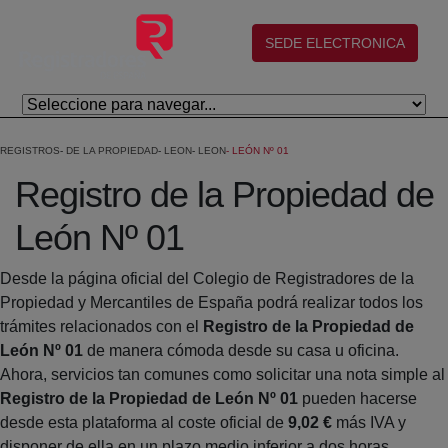
Saltar al contenido principal
(abre en nueva ventana)
SEDE ELECTRONICA
REGISTROS
DE LA PROPIEDAD
LEON
LEON
LEÓN Nº 01
Registro de la Propiedad de
León Nº 01
Desde la página oficial del Colegio de Registradores de la
Propiedad y Mercantiles de España podrá realizar todos los
trámites relacionados con el
Registro de la Propiedad de
León Nº 01
de manera cómoda desde su casa u oficina.
Ahora, servicios tan comunes como solicitar una nota simple al
Registro de la Propiedad de León Nº 01
pueden hacerse
desde esta plataforma al coste oficial de
9,02 €
más IVA y
disponer de ella en un plazo medio inferior a dos horas.