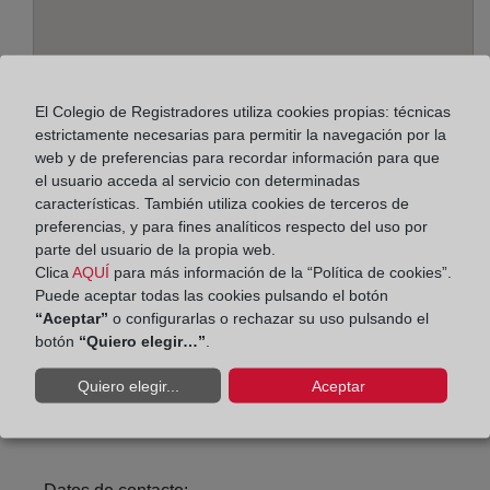
El Colegio de Registradores utiliza cookies propias: técnicas
estrictamente necesarias para permitir la navegación por la
web y de preferencias para recordar información para que
el usuario acceda al servicio con determinadas
características. También utiliza cookies de terceros de
Dirección:
preferencias, y para fines analíticos respecto del uso por
parte del usuario de la propia web.
Carmen, 7 - 1º, oficina 1, 24001
Clica
AQUÍ
para más información de la “Política de cookies”.
Puede aceptar todas las cookies pulsando el botón
Horario:
“Aceptar”
o configurarlas o rechazar su uso pulsando el
botón
“Quiero elegir…”
.
De lunes a viernes de 09:00 a 17:00 horas
Agosto: De lunes a viernes de 09:00 a 14:00 horas
Quiero elegir...
Aceptar
Los días 24 y 31 de diciembre de 09:00 a 14:00
horas