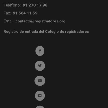
Teléfono:
91 270 17 96
Fax:
91 564 11 59
Email:
contacto@registradores.org
Registro de entrada del Colegio de registradores
Ir a facebook (abre en ventana nueva)
Ir a twitter (abre en ventana nueva)
Ir a YouTube (abre en ventana nueva)
Ir a Flickr (abre en ventana nueva)