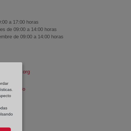
9:00 a 17:00 horas
nes de 09:00 a 14:00 horas
iembre de 09:00 a 14:00 horas
propiedad.org
ordar
és Cuadrado
sticas.
especto
e Datos:
odas
ulsando