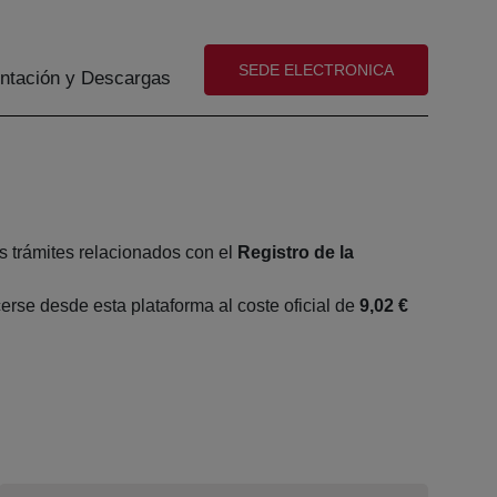
(abre en nueva ventana)
SEDE ELECTRONICA
tación y Descargas
s trámites relacionados con el
Registro de la
rse desde esta plataforma al coste oficial de
9,02 €