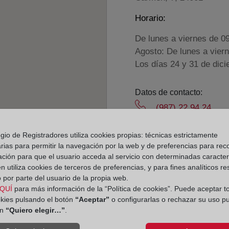
Horario:
De lunes a viernes de 0
Agosto: De lunes a vier
Los días 24 y 31 de dic
Datos de contacto:
(987) 22 94 24
leon2@registrodela
gio de Registradores utiliza cookies propias: técnicas estrictamente
Datos del Registrador:
rias para permitir la navegación por la web y de preferencias para rec
José Miguel Tabar
ación para que el usuario acceda al servicio con determinadas caracterí
 utiliza cookies de terceros de preferencias, y para fines analíticos r
Delegado de Protección d
 por parte del usuario de la propia web.
dpo@corpme.es
QUÍ
para más información de la “Política de cookies”. Puede aceptar t
okies pulsando el botón
“Aceptar”
o configurarlas o rechazar su uso p
ón
“Quiero elegir…”
.
el distrito hipotecario