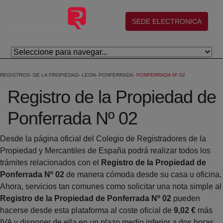
Saltar al contenido principal
(abre en nueva ventana)
SEDE ELECTRONICA
REGISTROS
DE LA PROPIEDAD
LEON
PONFERRADA
PONFERRADA Nº 02
Registro de la Propiedad de
Ponferrada Nº 02
Desde la página oficial del Colegio de Registradores de la
Propiedad y Mercantiles de España podrá realizar todos los
trámites relacionados con el
Registro de la Propiedad de
Ponferrada Nº 02
de manera cómoda desde su casa u oficina.
Ahora, servicios tan comunes como solicitar una nota simple al
Registro de la Propiedad de Ponferrada Nº 02
pueden
hacerse desde esta plataforma al coste oficial de
9,02 €
más
IVA y disponer de ella en un plazo medio inferior a dos horas.