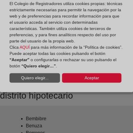
El Colegio de Registradores utiliza cookies propias: técnicas
Datos de contacto:
estrictamente necesarias para permitir la navegación por la
web y de preferencias para recordar información para que
(987) 41 55 50
el usuario acceda al servicio con determinadas
ponferrada2@registrodelapropiedad.org
características. También utiliza cookies de terceros de
preferencias, y para fines analíticos respecto del uso por
Datos del Registrador:
parte del usuario de la propia web.
Cristina Villaverde Guldris
Clica
AQUÍ
para más información de la “Política de cookies”.
Delegado de Protección de Datos:
Puede aceptar todas las cookies pulsando el botón
“Aceptar”
o configurarlas o rechazar su uso pulsando el
dpo@corpme.es
botón
“Quiero elegir…”
.
Quiero elegir...
Aceptar
Otros municipios incluidos en el
distrito hipotecario
Bembibre
Benuza
Borrenes