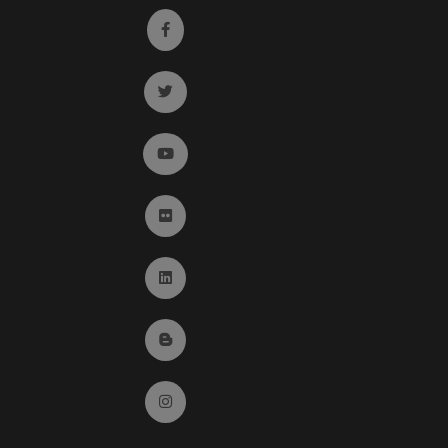
Ir a facebook (abre en ventana nueva)
Ir a twitter (abre en ventana nueva)
Ir a YouTube (abre en ventana nueva)
Ir a Flickr (abre en ventana nueva)
Ir a Linkedin (abre en ventana nueva)
Ir al Blog (abre en ventana nueva)
Ir a Instagram (abre en ventana nueva)