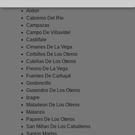
Algadefe
Ardon
Cabreros Del Rio
Campazas
Campo De Villavidel
Castilfale
Cimanes De La Vega
Corbillos De Los Oteros
Cubillas De Los Oteros
Fresno De La Vega
Fuentes De Carbajal
Gordoncillo
Gusendos De Los Oteros
Izagre
Matadeon De Los Oteros
Matanza
Pajares De Los Oteros
San Millan De Los Caballeros
Santas Martas