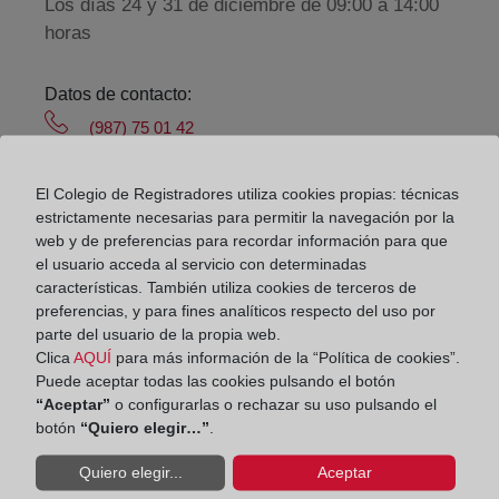
Los días 24 y 31 de diciembre de 09:00 a 14:00
horas
Datos de contacto:
(987) 75 01 42
valenciadedonjuan@registrodelapropiedad.org
El Colegio de Registradores utiliza cookies propias: técnicas
Datos del Registrador:
estrictamente necesarias para permitir la navegación por la
Marta De Benito Alonso
web y de preferencias para recordar información para que
el usuario acceda al servicio con determinadas
Delegado de Protección de Datos:
características. También utiliza cookies de terceros de
dpo@corpme.es
preferencias, y para fines analíticos respecto del uso por
parte del usuario de la propia web.
Clica
AQUÍ
para más información de la “Política de cookies”.
Otros municipios incluidos en el
Puede aceptar todas las cookies pulsando el botón
“Aceptar”
o configurarlas o rechazar su uso pulsando el
distrito hipotecario
botón
“Quiero elegir…”
.
Quiero elegir...
Aceptar