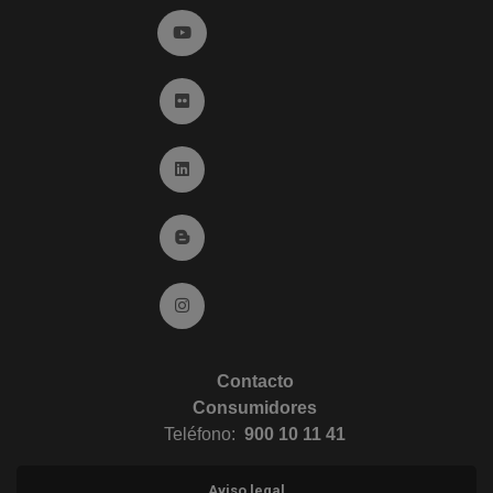
Ir a YouTube (abre en ventana nueva)
Ir a Flickr (abre en ventana nueva)
Ir a Linkedin (abre en ventana nueva)
Ir al Blog (abre en ventana nueva)
Ir a Instagram (abre en ventana nueva)
Contacto
Consumidores
Teléfono:
900 10 11 41
Aviso legal