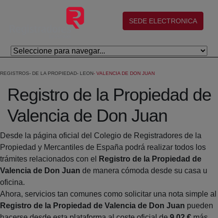
Saltar al contenido principal
(abre en nueva ventana)
SEDE ELECTRONICA
REGISTROS
DE LA PROPIEDAD
LEON
VALENCIA DE DON JUAN
Registro de la Propiedad de
Valencia de Don Juan
Desde la página oficial del Colegio de Registradores de la
Propiedad y Mercantiles de España podrá realizar todos los
trámites relacionados con el
Registro de la Propiedad de
Valencia de Don Juan
de manera cómoda desde su casa u
oficina.
Ahora, servicios tan comunes como solicitar una nota simple al
Registro de la Propiedad de Valencia de Don Juan
pueden
hacerse desde esta plataforma al coste oficial de
9,02 €
más