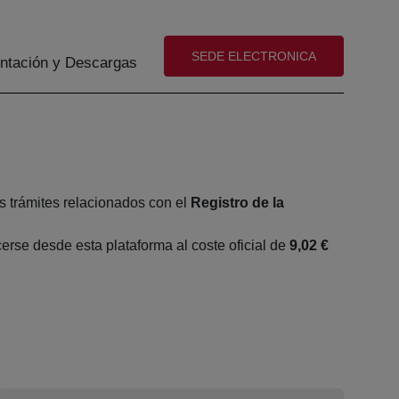
(abre en nueva ventana)
SEDE ELECTRONICA
tación y Descargas
s trámites relacionados con el
Registro de la
rse desde esta plataforma al coste oficial de
9,02 €