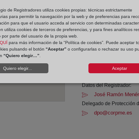
gio de Registradores utiliza cookies propias: técnicas estrictamente
Horario:
rias para permitir la navegación por la web y de preferencias para rec
ación para que el usuario acceda al servicio con determinadas caracterí
De lunes a viernes de 0
 utiliza cookies de terceros de preferencias, y para fines analíticos r
Agosto: De lunes a vier
 por parte del usuario de la propia web.
Los días 24 y 31 de dic
QUÍ
para más información de la “Política de cookies”. Puede aceptar t
okies pulsando el botón
“Aceptar”
o configurarlas o rechazar su uso p
ón
“Quiero elegir…”
.
Datos de contacto:
(982) 22 86 11
Quiero elegir...
Aceptar
lugo1@registrodela
Datos del Registrador:
José Ramón Menén
Delegado de Protección d
dpo@corpme.es