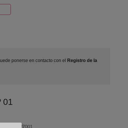
Ventana nueva
1
 puede ponerse en contacto con el
Registro de la
º 01
 24 - 2º, 27001