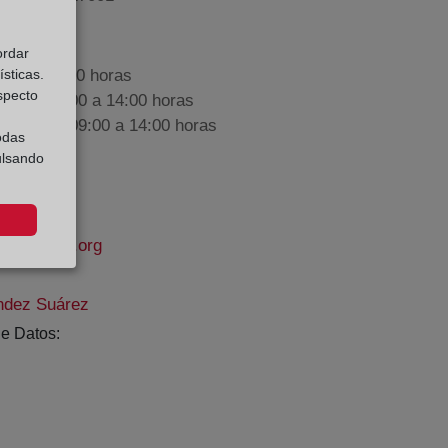
ordar
sticas.
9:00 a 17:00 horas
especto
nes de 09:00 a 14:00 horas
iembre de 09:00 a 14:00 horas
odas
ulsando
propiedad.org
dez Suárez
e Datos: