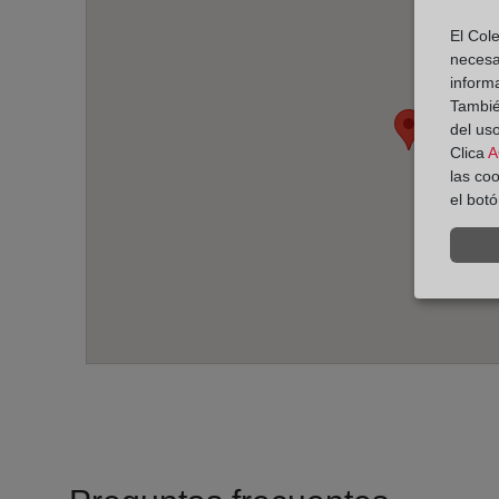
El Cole
necesa
inform
También
del uso
Clica
A
las co
el bot