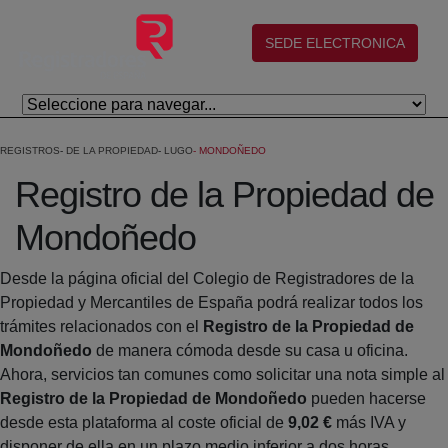
Saltar al contenido principal
(abre en nueva ventana)
SEDE ELECTRONICA
REGISTROS
DE LA PROPIEDAD
LUGO
MONDOÑEDO
Registro de la Propiedad de
Mondoñedo
Desde la página oficial del Colegio de Registradores de la
Propiedad y Mercantiles de España podrá realizar todos los
trámites relacionados con el
Registro de la Propiedad de
Mondoñedo
de manera cómoda desde su casa u oficina.
Ahora, servicios tan comunes como solicitar una nota simple al
Registro de la Propiedad de Mondoñedo
pueden hacerse
desde esta plataforma al coste oficial de
9,02 €
más IVA y
disponer de ella en un plazo medio inferior a dos horas.