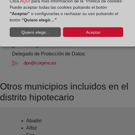
Clica
AQUÍ
para más información de la “Política de cookies”.
Puede aceptar todas las cookies pulsando el botón
Datos de contacto:
“Aceptar”
o configurarlas o rechazar su uso pulsando el
982 50 70 02
botón
“Quiero elegir…”
.
mondonedo@registrodelapropiedad.org
Quiero elegir...
Aceptar
Datos del Registrador:
Santiago Amor Cacheiro
Delegado de Protección de Datos:
dpo@corpme.es
Otros municipios incluidos en el
distrito hipotecario
Abadin
Alfoz