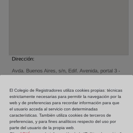
Dirección:
Avda. Buenos Aires, s/n, Edif. Avenida, portal 3 -
bajo 2, 27740
Horario:
El Colegio de Registradores utiliza cookies propias: técnicas
estrictamente necesarias para permitir la navegación por la
De lunes a viernes de 09:00 a 17:00 horas
web y de preferencias para recordar información para que
Agosto: De lunes a viernes de 09:00 a 14:00 horas
el usuario acceda al servicio con determinadas
características. También utiliza cookies de terceros de
Los días 24 y 31 de diciembre de 09:00 a 14:00
preferencias, y para fines analíticos respecto del uso por
horas
parte del usuario de la propia web.