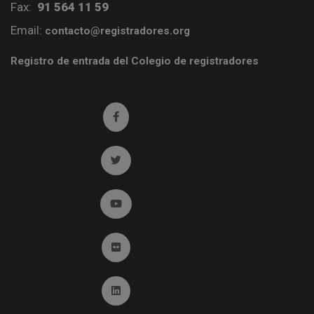
Fax:
91 564 11 59
Email:
contacto@registradores.org
Registro de entrada del Colegio de registradores
Ir a facebook (abre en ventana nueva)
Ir a twitter (abre en ventana nueva)
Ir a YouTube (abre en ventana nueva)
Ir a Flickr (abre en ventana nueva)
Ir a Linkedin (abre en ventana nueva)