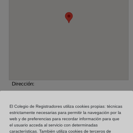
Dirección:
(Ribadeo) C/ Alza, 5 - bajo, 27700
El Colegio de Registradores utiliza cookies propias: técnicas
Horario:
estrictamente necesarias para permitir la navegación por la
web y de preferencias para recordar información para que
De lunes a viernes de 09:00 a 17:00 horas
el usuario acceda al servicio con determinadas
Agosto: De lunes a viernes de 09:00 a 14:00 horas
características. También utiliza cookies de terceros de