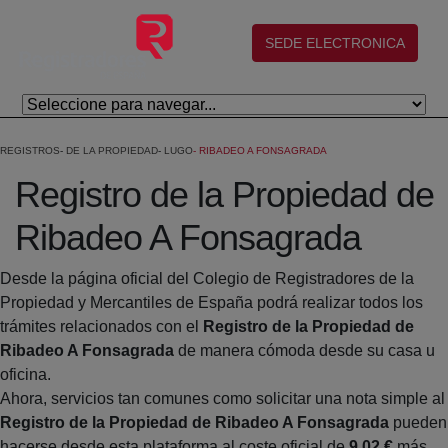
Saltar al contenido principal
(abre en nueva ventana)
SEDE ELECTRONICA
REGISTROS
DE LA PROPIEDAD
LUGO
RIBADEO A FONSAGRADA
Registro de la Propiedad de
Ribadeo A Fonsagrada
Desde la página oficial del Colegio de Registradores de la
Propiedad y Mercantiles de España podrá realizar todos los
trámites relacionados con el
Registro de la Propiedad de
Ribadeo A Fonsagrada
de manera cómoda desde su casa u
oficina.
Ahora, servicios tan comunes como solicitar una nota simple al
Registro de la Propiedad de Ribadeo A Fonsagrada
pueden
hacerse desde esta plataforma al coste oficial de
9,02 €
más