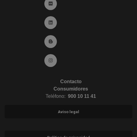
Ir a Flickr (abre en ventana nueva)
Ir a Linkedin (abre en ventana nueva)
Ir al Blog (abre en ventana nueva)
Ir a Instagram (abre en ventana nueva)
Contacto
Consumidores
Teléfono:
900 10 11 41
Aviso legal