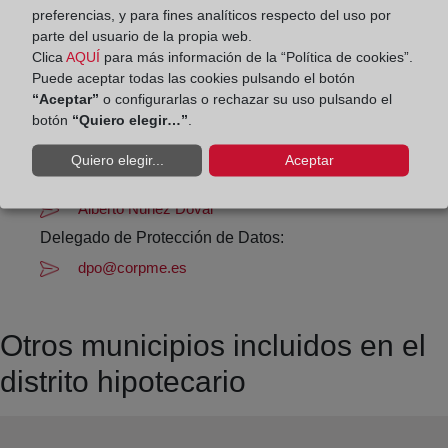
Los días 24 y 31 de diciembre de 09:00 a 14:00
preferencias, y para fines analíticos respecto del uso por
horas
parte del usuario de la propia web.
Clica
AQUÍ
para más información de la “Política de cookies”.
Puede aceptar todas las cookies pulsando el botón
Datos de contacto:
“Aceptar”
o configurarlas o rechazar su uso pulsando el
982 12 83 74
botón
“Quiero elegir…”
.
ribadeo-fonsagrada@registrodelapropiedad.org
Quiero elegir...
Aceptar
Datos del Registrador:
Alberto Núñez Doval
Delegado de Protección de Datos:
dpo@corpme.es
Otros municipios incluidos en el
distrito hipotecario