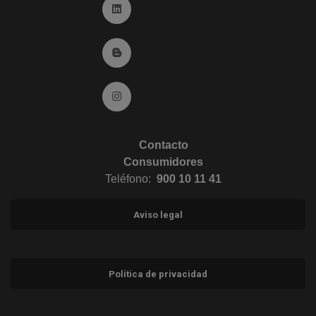
Ir a Linkedin (abre en ventana nueva)
Ir al Blog (abre en ventana nueva)
Ir a Instagram (abre en ventana nueva)
Contacto
Consumidores
Teléfono:
900 10 11 41
Aviso legal
Política de privacidad