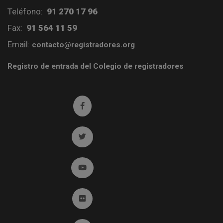
Teléfono:
91 270 17 96
Fax:
91 564 11 59
Email:
contacto@registradores.org
Registro de entrada del Colegio de registradores
Ir a facebook (abre en ventana nueva)
Ir a twitter (abre en ventana nueva)
Ir a YouTube (abre en ventana nueva)
Ir a Flickr (abre en ventana nueva)