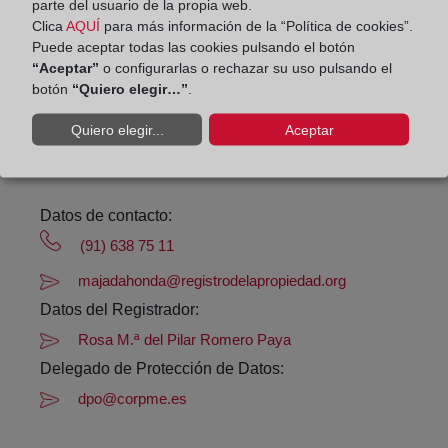
Avenida Reyes Católicos, 4 - 1º C, 28220
parte del usuario de la propia web.
Clica
AQUÍ
para más información de la “Política de cookies”.
Horario:
Puede aceptar todas las cookies pulsando el botón
“Aceptar”
o configurarlas o rechazar su uso pulsando el
De lunes a viernes de 09:00 a 17:00 horas
botón
“Quiero elegir…”
.
Agosto: De lunes a viernes de 09:00 a 14:00 horas
Quiero elegir...
Aceptar
Los días 24 y 31 de diciembre de 09:00 a 14:00
horas
Datos de contacto:
(91) 638 75 11
majadahonda@registrodelapropiedad.org
Datos del Registrador:
Rosa M.ª del Pilar Romero Paya
Delegado de Protección de Datos:
dpo@corpme.es