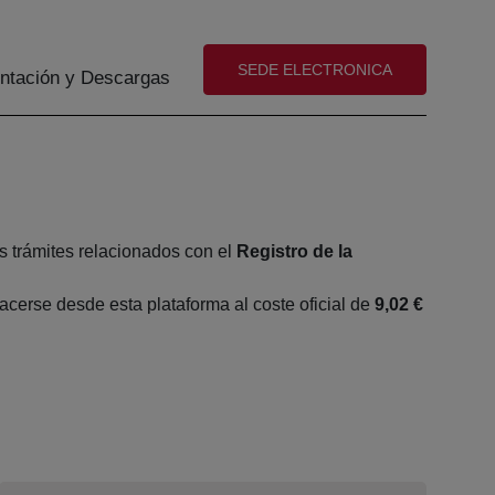
(abre en nueva ventana)
SEDE ELECTRONICA
tación y Descargas
s trámites relacionados con el
Registro de la
cerse desde esta plataforma al coste oficial de
9,02 €