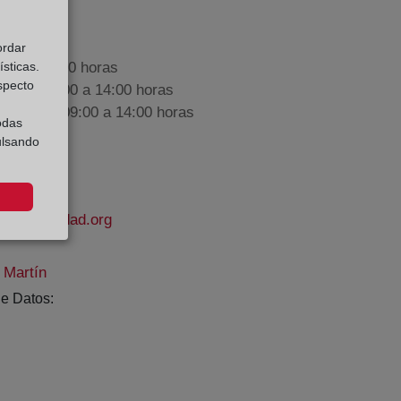
ordar
sticas.
9:00 a 17:00 horas
especto
nes de 09:00 a 14:00 horas
iembre de 09:00 a 14:00 horas
odas
ulsando
elapropiedad.org
 Martín
e Datos: