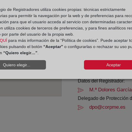
gio de Registradores utiliza cookies propias: técnicas estrictamente
Horario:
rias para permitir la navegación por la web y de preferencias para rec
ación para que el usuario acceda al servicio con determinadas caracterí
De lunes a viernes de 0
 utiliza cookies de terceros de preferencias, y para fines analíticos r
Agosto: De lunes a vier
 por parte del usuario de la propia web.
Los días 24 y 31 de dic
QUÍ
para más información de la “Política de cookies”. Puede aceptar t
okies pulsando el botón
“Aceptar”
o configurarlas o rechazar su uso p
ón
“Quiero elegir…”
.
Datos de contacto:
95 207 07 58
Quiero elegir...
Aceptar
malaga1@registrod
Datos del Registrador:
M.ª Dolores García
Delegado de Protección d
dpo@corpme.es