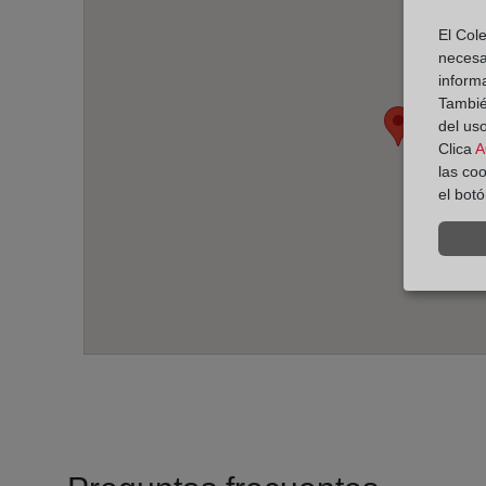
El Cole
necesa
inform
También
del uso
Clica
A
las co
el bot