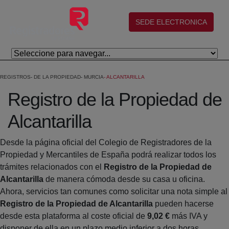
Saltar al contenido principal
(abre en nueva ventana)
SEDE ELECTRONICA
REGISTROS
DE LA PROPIEDAD
MURCIA
ALCANTARILLA
Registro de la Propiedad de
Alcantarilla
Desde la página oficial del Colegio de Registradores de la
Propiedad y Mercantiles de España podrá realizar todos los
trámites relacionados con el
Registro de la Propiedad de
Alcantarilla
de manera cómoda desde su casa u oficina.
Ahora, servicios tan comunes como solicitar una nota simple al
Registro de la Propiedad de Alcantarilla
pueden hacerse
desde esta plataforma al coste oficial de
9,02 €
más IVA y
disponer de ella en un plazo medio inferior a dos horas.