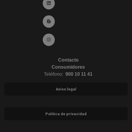
Ir a Linkedin (abre en ventana nueva)
Ir al Blog (abre en ventana nueva)
Ir a Instagram (abre en ventana nueva)
Contacto
Consumidores
Teléfono:
900 10 11 41
Aviso legal
Política de privacidad