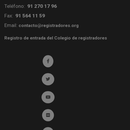
Teléfono:
91 270 17 96
Fax:
91 564 11 59
Email:
contacto@registradores.org
Registro de entrada del Colegio de registradores
Ir a facebook (abre en ventana nueva)
Ir a twitter (abre en ventana nueva)
Ir a YouTube (abre en ventana nueva)
Ir a Flickr (abre en ventana nueva)