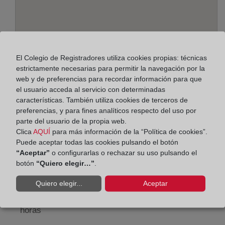
El Colegio de Registradores utiliza cookies propias: técnicas
estrictamente necesarias para permitir la navegación por la
web y de preferencias para recordar información para que
el usuario acceda al servicio con determinadas
Dirección:
características. También utiliza cookies de terceros de
preferencias, y para fines analíticos respecto del uso por
Avda. Teniente General Gutiérrez Mellado, 9 - 3º
parte del usuario de la propia web.
Clica
AQUÍ
para más información de la “Política de cookies”.
drcha., 30008
Puede aceptar todas las cookies pulsando el botón
Horario:
“Aceptar”
o configurarlas o rechazar su uso pulsando el
botón
“Quiero elegir…”
.
De lunes a viernes de 09:00 a 17:00 horas
Quiero elegir...
Aceptar
Agosto: De lunes a viernes de 09:00 a 14:00 horas
Los días 24 y 31 de diciembre de 09:00 a 14:00
horas