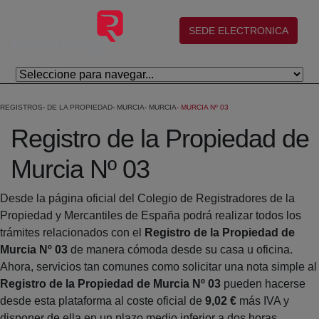
Saltar al contenido principal
(abre en nueva ventana)
SEDE ELECTRONICA
REGISTROS
DE LA PROPIEDAD
MURCIA
MURCIA
MURCIA Nº 03
Registro de la Propiedad de
Murcia Nº 03
Desde la página oficial del Colegio de Registradores de la
Propiedad y Mercantiles de España podrá realizar todos los
trámites relacionados con el
Registro de la Propiedad de
Murcia Nº 03
de manera cómoda desde su casa u oficina.
Ahora, servicios tan comunes como solicitar una nota simple al
Registro de la Propiedad de Murcia Nº 03
pueden hacerse
desde esta plataforma al coste oficial de
9,02 €
más IVA y
disponer de ella en un plazo medio inferior a dos horas.