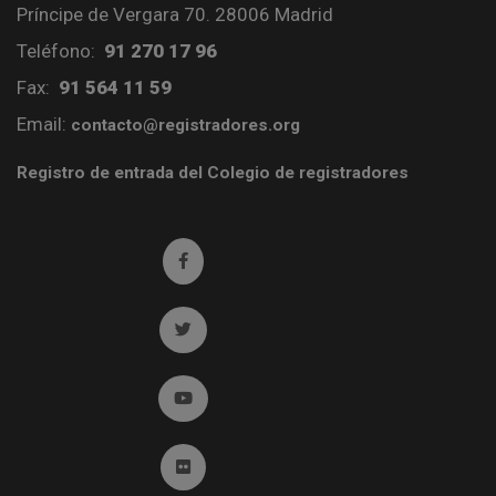
Príncipe de Vergara 70. 28006 Madrid
Teléfono:
91 270 17 96
Fax:
91 564 11 59
Email:
contacto@registradores.org
Registro de entrada del Colegio de registradores
Ir a facebook (abre en ventana nueva)
Ir a twitter (abre en ventana nueva)
Ir a YouTube (abre en ventana nueva)
Ir a Flickr (abre en ventana nueva)