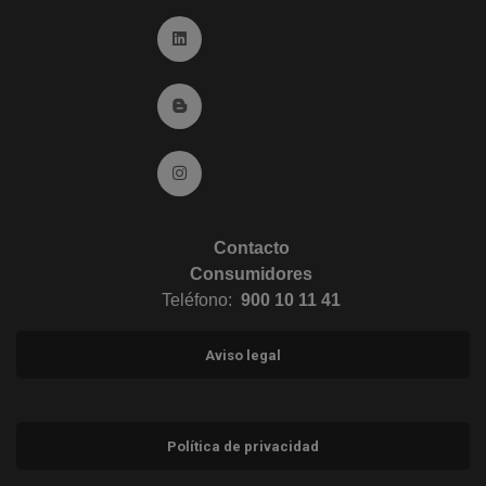
Ir a Linkedin (abre en ventana nueva)
Ir al Blog (abre en ventana nueva)
Ir a Instagram (abre en ventana nueva)
Contacto
Consumidores
Teléfono:
900 10 11 41
Aviso legal
Política de privacidad