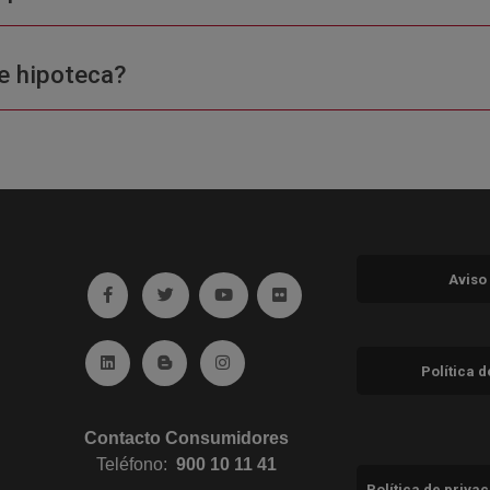
e hipoteca?
Aviso
Ir a facebook (abre en ventana nueva)
Ir a twitter (abre en ventana nueva)
Ir a YouTube (abre en ventana nuev
Ir a Flickr (abre en ventana 
Ir a Linkedin (abre en ventana nueva)
Ir al Blog (abre en ventana nueva)
Ir a Instagram (abre en ventana nue
Política 
Contacto Consumidores
Teléfono:
900 10 11 41
Política de priva