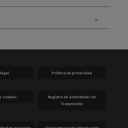
 legal
Política de privacidad
a)
nueva)
va)
de cookies
Registro de Actividades de
Tratamiento
cidad de servicios
Canal interno de información