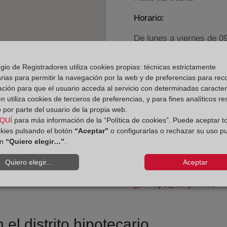
Horario:
De lunes a viernes de 0
Agosto: De lunes a vier
Los días 24 y 31 de dic
gio de Registradores utiliza cookies propias: técnicas estrictamente
rias para permitir la navegación por la web y de preferencias para rec
ación para que el usuario acceda al servicio con determinadas caracterí
Datos de contacto:
 utiliza cookies de terceros de preferencias, y para fines analíticos r
(986) 43 32 37
 por parte del usuario de la propia web.
QUÍ
para más información de la “Política de cookies”. Puede aceptar t
vigo4@registrodela
okies pulsando el botón
“Aceptar”
o configurarlas o rechazar su uso p
Datos del Registrador:
ón
“Quiero elegir…”
.
M.ª Purificación Ge
Quiero elegir...
Aceptar
Delegado de Protección d
dpo@corpme.es
el distrito hipotecario