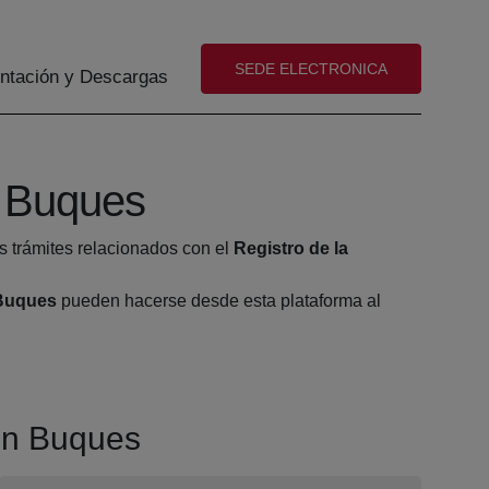
(abre en nueva ventana)
SEDE ELECTRONICA
tación y Descargas
n Buques
s trámites relacionados con el
Registro de la
 Buques
pueden hacerse desde esta plataforma al
ión Buques