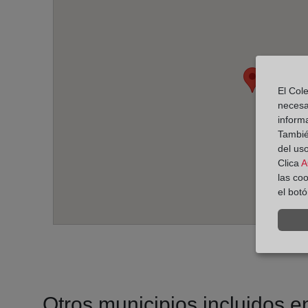
El Cole
necesa
inform
También
del uso
Clica
A
las co
el bot
Otros municipios incluidos en 