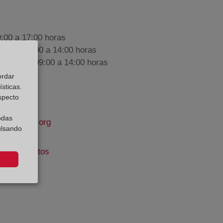
9:00 a 17:00 horas
nes de 09:00 a 14:00 horas
iembre de 09:00 a 14:00 horas
ordar
sticas.
especto
odas
propiedad.org
ulsando
ijo Barrientos
e Datos: