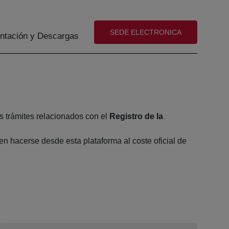
(abre en nueva ventana)
SEDE ELECTRONICA
tación y Descargas
s trámites relacionados con el
Registro de la
n hacerse desde esta plataforma al coste oficial de