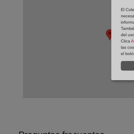
El Cole
necesa
inform
También
del uso
Clica
A
las co
el bot