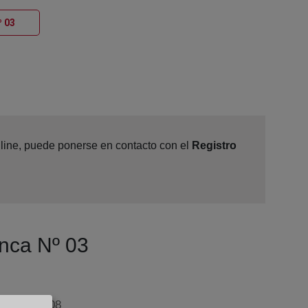
Ventana nueva
º 03
nline, puede ponerse en contacto con el
Registro
anca Nº 03
 - 13, 37008