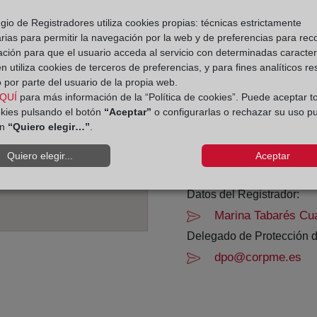
gio de Registradores utiliza cookies propias: técnicas estrictamente
Horario:
rias para permitir la navegación por la web y de preferencias para rec
ación para que el usuario acceda al servicio con determinadas caracterí
De lunes a viernes de 0
 utiliza cookies de terceros de preferencias, y para fines analíticos r
Agosto: De lunes a vier
 por parte del usuario de la propia web.
Los días 24 y 31 de dic
QUÍ
para más información de la “Política de cookies”. Puede aceptar t
okies pulsando el botón
“Aceptar”
o configurarlas o rechazar su uso p
ón
“Quiero elegir…”
.
Datos de contacto:
(923) 27 02 37
Quiero elegir...
Aceptar
salamanca3@regist
Datos del Registrador:
Marina Tabarés Cu
Delegado de Protección d
dpo@corpme.es