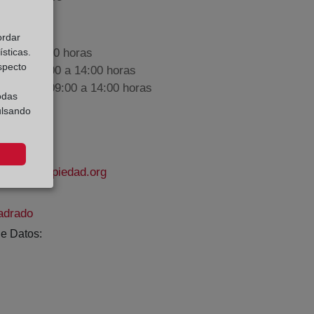
ordar
sticas.
9:00 a 17:00 horas
especto
nes de 09:00 a 14:00 horas
iembre de 09:00 a 14:00 horas
odas
ulsando
rodelapropiedad.org
adrado
e Datos: