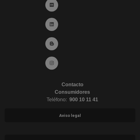
Ir a Flickr (abre en ventana nueva)
Ir a Linkedin (abre en ventana nueva)
Ir al Blog (abre en ventana nueva)
Ir a Instagram (abre en ventana nueva)
Contacto
Consumidores
Teléfono:
900 10 11 41
Aviso legal