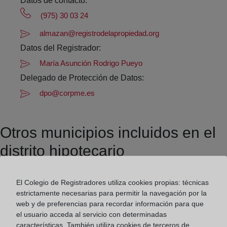
Datos de contacto:
(975) 30 03 24
almazan@registrodelapropiedad.org
Datos del Registrador:
María Asunción Rodrigo Pueyo
Delegado de Protección de Datos:
dpo@corpme.es
Otros municipios incluidos en el
distrito hipotecario
El Colegio de Registradores utiliza cookies propias: técnicas
Adradas
estrictamente necesarias para permitir la navegación por la
Alcubilla De Las Peñas
web y de preferencias para recordar información para que
el usuario acceda al servicio con determinadas
Alentisque
características. También utiliza cookies de terceros de
Almaluez