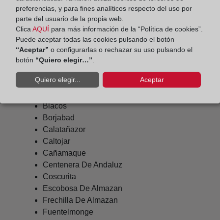
preferencias, y para fines analíticos respecto del uso por
Alpanseque
parte del usuario de la propia web.
Arcos De Jalon
Clica
AQUÍ
para más información de la “Política de cookies”.
Arenillas
Puede aceptar todas las cookies pulsando el botón
Baraona
“Aceptar”
o configurarlas o rechazar su uso pulsando el
Barca
botón
“Quiero elegir…”
.
Barcones
Quiero elegir...
Aceptar
Bayubas De Abajo
Berlanga De Duero
Blacos
Borjabad
Calatañazor
Caltojar
Cañamaque
Centenera De Andaluz
Coscurita
Escobosa De Almazan
Frechilla De Almazan
Fuentelmonge