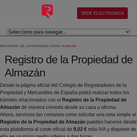
Saltar al contenido principal
(abre en nueva ventana)
SEDE ELECTRONICA
REGISTROS
DE LA PROPIEDAD
SORIA
ALMAZÁN
Registro de la Propiedad de
Almazán
Desde la página oficial del Colegio de Registradores de la
Propiedad y Mercantiles de España podrá realizar todos los
trámites relacionados con el
Registro de la Propiedad de
Almazán
de manera cómoda desde su casa u oficina.
Ahora, servicios tan comunes como solicitar una nota simple al
Registro de la Propiedad de Almazán
pueden hacerse desde
esta plataforma al coste oficial de
9,02 €
más IVA y disponer de
ella en un plazo medio inferior a dos horas.