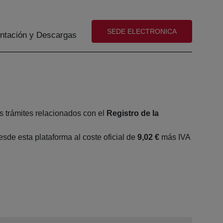
(abre en nueva ventana)
SEDE ELECTRONICA
tación y Descargas
s trámites relacionados con el
Registro de la
de esta plataforma al coste oficial de
9,02 €
más IVA