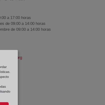
9:00 a 17:00 horas
nes de 09:00 a 14:00 horas
iembre de 09:00 a 14:00 horas
propiedad.org
ordar
sticas.
especto
e Datos:
odas
ulsando