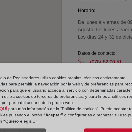
Horario:
De lunes a viernes de 0
Agosto: De lunes a vier
Los días 24 y 31 de dic
Datos de contacto:
(978) 82 00 51
hijar@registrodela
gio de Registradores utiliza cookies propias: técnicas estrictamente
Datos del Registrador:
rias para permitir la navegación por la web y de preferencias para rec
Ana Gómez Adeva
ación para que el usuario acceda al servicio con determinadas caracterí
 utiliza cookies de terceros de preferencias, y para fines analíticos r
Delegado de Protección d
 por parte del usuario de la propia web.
dpo@corpme.es
QUÍ
para más información de la “Política de cookies”. Puede aceptar t
okies pulsando el botón
“Aceptar”
o configurarlas o rechazar su uso p
ón
“Quiero elegir…”
.
el distrito hipotecario