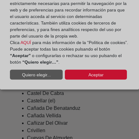
estrictamente necesarias para permitir la navegación por la
web y de preferencias para recordar información para que
el usuario acceda al servicio con determinadas
Ababuj
características. También utiliza cookies de terceros de
Abejuela
preferencias, y para fines analíticos respecto del uso por
Aguilar Del Alfambra
parte del usuario de la propia web.
Albentosa
Clica
AQUÍ
para más información de la “Política de cookies”.
Alcala De La Selva
Puede aceptar todas las cookies pulsando el botón
“Aceptar”
o configurarlas o rechazar su uso pulsando el
Aliaga
botón
“Quiero elegir…”
.
Allepuz
Arcos De Las Salinas
Quiero elegir...
Aceptar
Cabra De Mora
Camarillas
Castel De Cabra
Castellar (el)
Cañada De Benatanduz
Cañada Vellida
Cañizar Del Olivar
Crivillen
Cuevas De Almuden