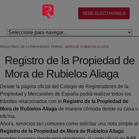
Saltar al contenido principal
(abre en nueva ventana)
SEDE ELECTRONICA
REGISTROS
DE LA PROPIEDAD
TERUEL
MORA DE RUBIELOS ALIAGA
Registro de la Propiedad de
Mora de Rubielos Aliaga
Desde la página oficial del Colegio de Registradores de la
Propiedad y Mercantiles de España podrá realizar todos los
trámites relacionados con el
Registro de la Propiedad de
Mora de Rubielos Aliaga
de manera cómoda desde su casa u
oficina.
Ahora, servicios tan comunes como solicitar una nota simple al
Registro de la Propiedad de Mora de Rubielos Aliaga
pueden hacerse desde esta plataforma al coste oficial de
9,02