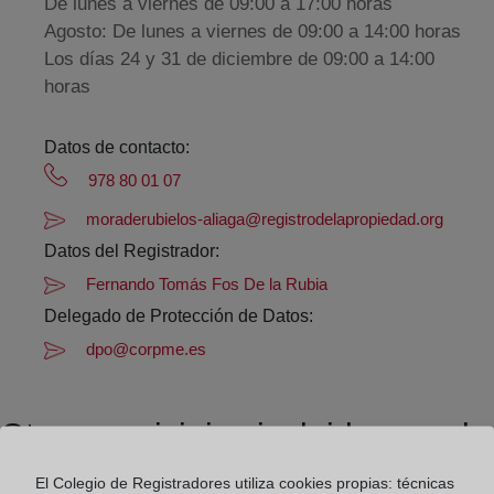
De lunes a viernes de 09:00 a 17:00 horas
Agosto: De lunes a viernes de 09:00 a 14:00 horas
Los días 24 y 31 de diciembre de 09:00 a 14:00
horas
Datos de contacto:
978 80 01 07
moraderubielos-aliaga@registrodelapropiedad.org
Datos del Registrador:
Fernando Tomás Fos De la Rubia
Delegado de Protección de Datos:
dpo@corpme.es
Otros municipios incluidos en el
distrito hipotecario
El Colegio de Registradores utiliza cookies propias: técnicas