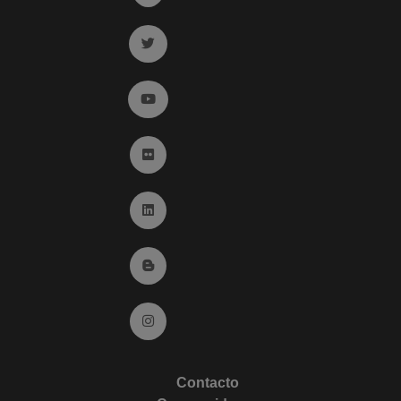
Ir a twitter (abre en ventana nueva)
Ir a YouTube (abre en ventana nueva)
Ir a Flickr (abre en ventana nueva)
Ir a Linkedin (abre en ventana nueva)
Ir al Blog (abre en ventana nueva)
Ir a Instagram (abre en ventana nueva)
Contacto