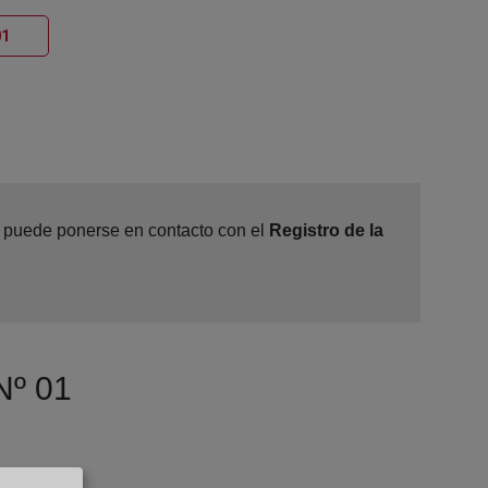
Ventana nueva
01
e, puede ponerse en contacto con el
Registro de la
Nº 01
º B, 45005