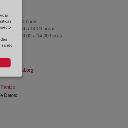
ordar
sticas.
9:00 a 17:00 horas
especto
nes de 09:00 a 14:00 horas
iembre de 09:00 a 14:00 horas
odas
ulsando
lapropiedad.org
 Panizo
e Datos: