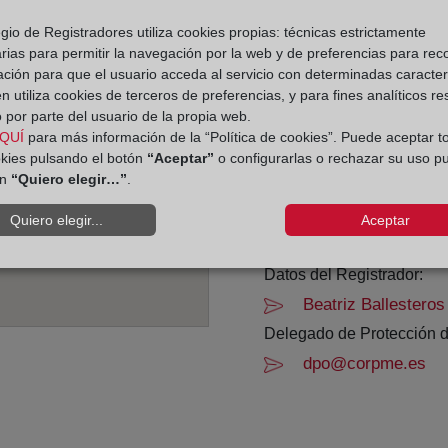
gio de Registradores utiliza cookies propias: técnicas estrictamente
Horario:
rias para permitir la navegación por la web y de preferencias para rec
ación para que el usuario acceda al servicio con determinadas caracterí
De lunes a viernes de 0
 utiliza cookies de terceros de preferencias, y para fines analíticos r
Agosto: De lunes a vier
 por parte del usuario de la propia web.
Los días 24 y 31 de dic
QUÍ
para más información de la “Política de cookies”. Puede aceptar t
okies pulsando el botón
“Aceptar”
o configurarlas o rechazar su uso p
ón
“Quiero elegir…”
.
Datos de contacto:
(925) 22 18 23
Quiero elegir...
Aceptar
toledo1@registrode
Datos del Registrador:
Beatriz Ballesteros
Delegado de Protección d
dpo@corpme.es