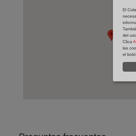
El Cole
necesa
inform
También
del uso
Clica
A
las co
el bot