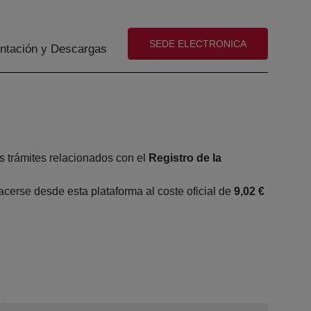
(abre en nueva ventana)
SEDE ELECTRONICA
tación y Descargas
s trámites relacionados con el
Registro de la
erse desde esta plataforma al coste oficial de
9,02 €