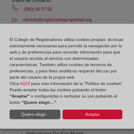
Datos de contacto:
(983) 60 07 56
olmedo@registrodelapropiedad.org
Datos del Registrador:
Rafael Palencia Moreno
El Colegio de Registradores utiliza cookies propias: técnicas
estrictamente necesarias para permitir la navegación por la
Delegado de Protección de Datos:
web y de preferencias para recordar información para que
dpo@corpme.es
el usuario acceda al servicio con determinadas
características. También utiliza cookies de terceros de
preferencias, y para fines analíticos respecto del uso por
Otros municipios incluidos en el
parte del usuario de la propia web.
Clica
AQUÍ
para más información de la “Política de cookies”.
distrito hipotecario
Puede aceptar todas las cookies pulsando el botón
“Aceptar”
o configurarlas o rechazar su uso pulsando el
botón
“Quiero elegir…”
.
Aguasal
Quiero elegir...
Aceptar
Alcazaren
Aldea De San Miguel
Aldeamayor De San Martin