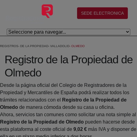
Saltar al contenido principal
(abre en nueva ventana)
SEDE ELECTRONICA
REGISTROS
DE LA PROPIEDAD
VALLADOLID
OLMEDO
Registro de la Propiedad de
Olmedo
Desde la página oficial del Colegio de Registradores de la
Propiedad y Mercantiles de España podrá realizar todos los
trámites relacionados con el
Registro de la Propiedad de
Olmedo
de manera cómoda desde su casa u oficina.
Ahora, servicios tan comunes como solicitar una nota simple al
Registro de la Propiedad de Olmedo
pueden hacerse desde
esta plataforma al coste oficial de
9,02 €
más IVA y disponer de
ella en un plazo medio inferior a dos horas.