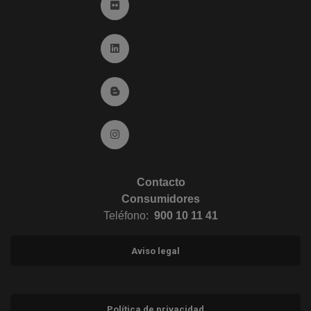
Ir a Flickr (abre en ventana nueva)
Ir a Linkedin (abre en ventana nueva)
Ir al Blog (abre en ventana nueva)
Ir a Instagram (abre en ventana nueva)
Contacto
Consumidores
Teléfono:
900 10 11 41
Aviso legal
Política de privacidad