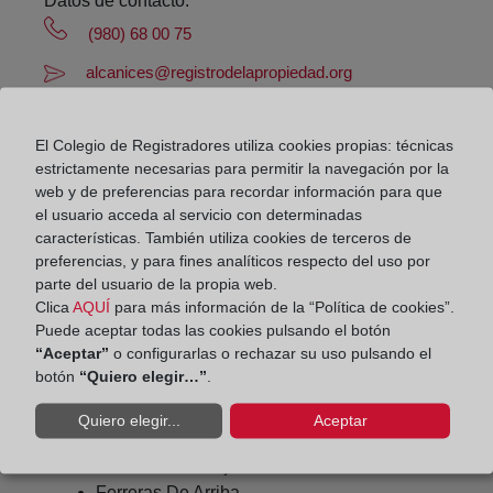
Datos de contacto:
(980) 68 00 75
alcanices@registrodelapropiedad.org
Datos del Registrador:
Antonio Domínguez Arteaga
El Colegio de Registradores utiliza cookies propias: técnicas
estrictamente necesarias para permitir la navegación por la
Delegado de Protección de Datos:
web y de preferencias para recordar información para que
dpo@corpme.es
el usuario acceda al servicio con determinadas
características. También utiliza cookies de terceros de
preferencias, y para fines analíticos respecto del uso por
Otros municipios incluidos en el
parte del usuario de la propia web.
Clica
AQUÍ
para más información de la “Política de cookies”.
distrito hipotecario
Puede aceptar todas las cookies pulsando el botón
“Aceptar”
o configurarlas o rechazar su uso pulsando el
botón
“Quiero elegir…”
.
Carbajales De Alba
Quiero elegir...
Aceptar
Faramontanos De Tabara
Ferreras De Abajo
Ferreras De Arriba