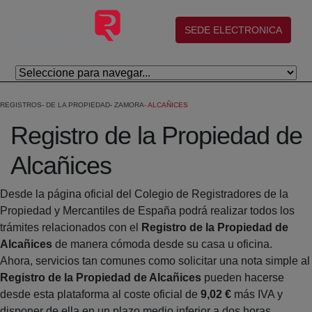
Saltar al contenido principal
(abre en nueva ventana)
SEDE ELECTRONICA
REGISTROS
DE LA PROPIEDAD
ZAMORA
ALCAÑICES
Registro de la Propiedad de
Alcañices
Desde la página oficial del Colegio de Registradores de la
Propiedad y Mercantiles de España podrá realizar todos los
trámites relacionados con el
Registro de la Propiedad de
Alcañices
de manera cómoda desde su casa u oficina.
Ahora, servicios tan comunes como solicitar una nota simple al
Registro de la Propiedad de Alcañices
pueden hacerse
desde esta plataforma al coste oficial de
9,02 €
más IVA y
disponer de ella en un plazo medio inferior a dos horas.