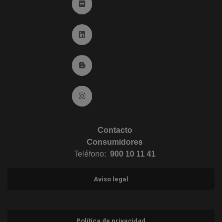
Ir a Flickr (abre en ventana nueva)
Ir a Linkedin (abre en ventana nueva)
Ir al Blog (abre en ventana nueva)
Ir a Instagram (abre en ventana nueva)
Contacto
Consumidores
Teléfono:
900 10 11 41
Aviso legal
Política de privacidad