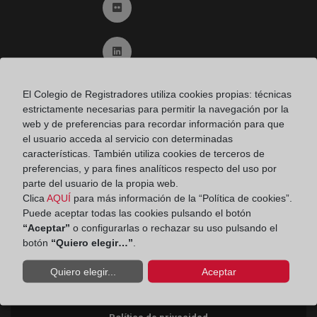
Ir a Flickr (abre en ventana nueva)
Ir a Linkedin (abre en ventana nueva)
El Colegio de Registradores utiliza cookies propias: técnicas
Ir al Blog (abre en ventana nueva)
estrictamente necesarias para permitir la navegación por la
web y de preferencias para recordar información para que
Ir a Instagram (abre en ventana nueva)
el usuario acceda al servicio con determinadas
características. También utiliza cookies de terceros de
preferencias, y para fines analíticos respecto del uso por
parte del usuario de la propia web.
Contacto
Clica
AQUÍ
para más información de la “Política de cookies”.
Consumidores
Puede aceptar todas las cookies pulsando el botón
Teléfono:
900 10 11 41
“Aceptar”
o configurarlas o rechazar su uso pulsando el
botón
“Quiero elegir…”
.
Aviso legal
Quiero elegir...
Aceptar