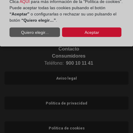
Clica
AQUÍ
para más información de la “Política de cookies”.
Puede aceptar todas las cookies pulsando el botón
Ir al Blog (abre en ventana nueva)
“Aceptar”
o configurarlas o rechazar su uso pulsando el
botón
“Quiero elegir…”
.
Ir a Instagram (abre en ventana nueva)
Quiero elegir...
Aceptar
Contacto
Consumidores
Teléfono:
900 10 11 41
Aviso legal
Política de privacidad
Política de cookies