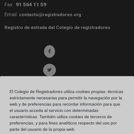
Fax:
91 564 11 59
Email:
contacto@registradores.org
Registro de entrada del Colegio de registradores
Ir a facebook (abre en ventana nueva)
Ir a twitter (abre en ventana nueva)
Ir a YouTube (abre en ventana nueva)
El Colegio de Registradores utiliza cookies propias: técnicas
estrictamente necesarias para permitir la navegación por la
web y de preferencias para recordar información para que
Ir a Flickr (abre en ventana nueva)
el usuario acceda al servicio con determinadas
características. También utiliza cookies de terceros de
preferencias, y para fines analíticos respecto del uso por
Ir a Linkedin (abre en ventana nueva)
parte del usuario de la propia web.