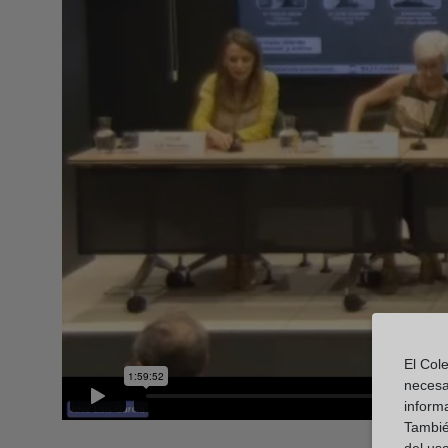
El Cole
necesa
inform
También