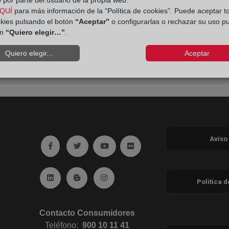
 por parte del usuario de la propia web.
QUÍ
para más información de la “Política de cookies”. Puede aceptar t
okies pulsando el botón
“Aceptar”
o configurarlas o rechazar su uso p
ón
“Quiero elegir…”
.
Quiero elegir...
Aceptar
Aviso
Ir a facebook (abre en ventana nueva)
Ir a twitter (abre en ventana nueva)
Ir a YouTube (abre en ventana nuev
Ir a Flickr (abre en ventana 
Ir a Linkedin (abre en ventana nueva)
Ir al Blog (abre en ventana nueva)
Ir a Instagram (abre en ventana nue
Política 
Contacto Consumidores
Teléfono:
900 10 11 41