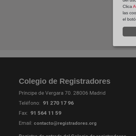
del uso
Clica
A
las co
el bot
Colegio de Registradores
Príncipe de Vergara 70. 28006 Madrid
Teléfono:
91 270 17 96
Fax:
91 564 11 59
Email:
contacto@registradores.org