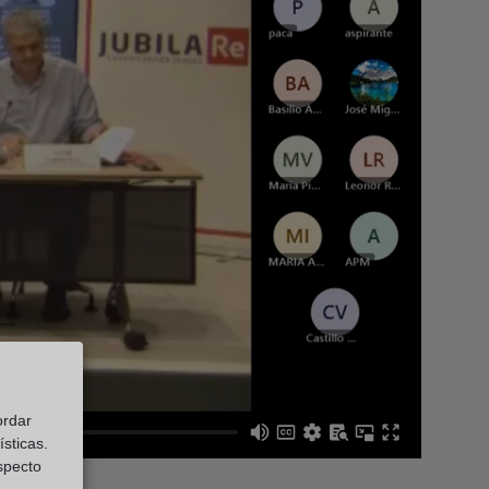
ordar
sticas.
especto