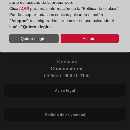
parte del usuario de la propia web.
Ir a Linkedin (abre en ventana nueva)
Clica
AQUÍ
para más información de la “Política de cookies”.
Puede aceptar todas las cookies pulsando el botón
“Aceptar”
o configurarlas o rechazar su uso pulsando el
Ir al Blog (abre en ventana nueva)
botón
“Quiero elegir…”
.
Quiero elegir...
Aceptar
Ir a Instagram (abre en ventana nueva)
Contacto
Consumidores
Teléfono:
900 10 11 41
Aviso legal
Política de privacidad