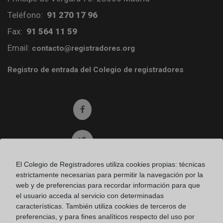
Teléfono:
91 270 17 96
Fax:
91 564 11 59
Email:
contacto@registradores.org
Registro de entrada del Colegio de registradores
Ir a facebook (abre en ventana nueva)
Ir a twitter (abre en ventana nueva)
El Colegio de Registradores utiliza cookies propias: técnicas
Ir a YouTube (abre en ventana nueva)
estrictamente necesarias para permitir la navegación por la
web y de preferencias para recordar información para que
el usuario acceda al servicio con determinadas
Ir a Flickr (abre en ventana nueva)
características. También utiliza cookies de terceros de
preferencias, y para fines analíticos respecto del uso por