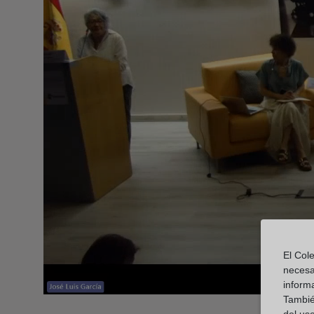
El Cole
necesa
inform
También