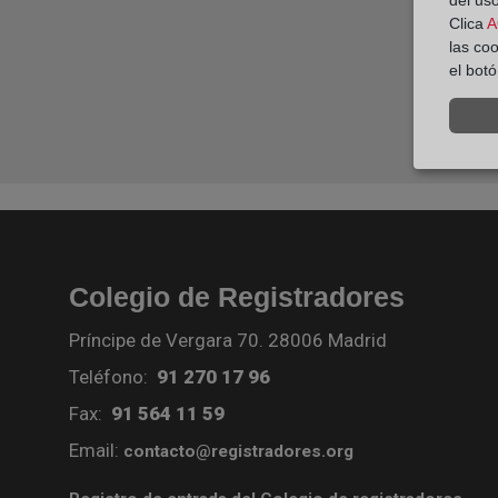
del uso
Clica
A
las co
el bot
Colegio de Registradores
Príncipe de Vergara 70. 28006 Madrid
Teléfono:
91 270 17 96
Fax:
91 564 11 59
Email:
contacto@registradores.org