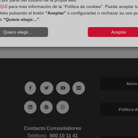
 por parte del usuario de la propia web.
QUÍ
para más información de la “Política de cookies”. Puede aceptar t
okies pulsando el botón
“Aceptar”
o configurarlas o rechazar su uso p
ón
“Quiero elegir…”
.
Quiero elegir...
Aceptar
Aviso
Ir a facebook (abre en ventana nueva)
Ir a twitter (abre en ventana nueva)
Ir a YouTube (abre en ventana nuev
Ir a Flickr (abre en ventana 
Ir a Linkedin (abre en ventana nueva)
Ir al Blog (abre en ventana nueva)
Ir a Instagram (abre en ventana nue
Política 
Contacto Consumidores
Teléfono:
900 10 11 41