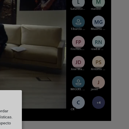
ordar
sticas.
especto