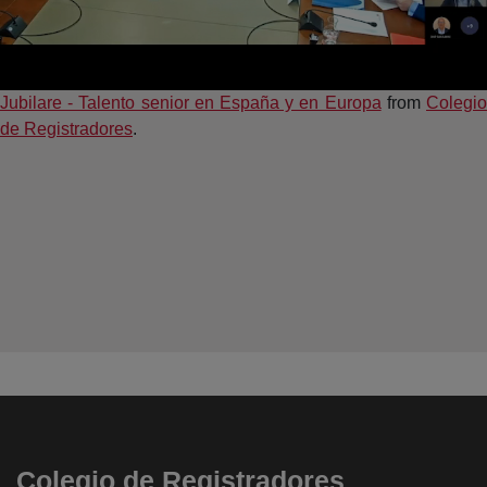
Jubilare - Talento senior en España y en Europa
from
Colegi
de Registradores
.
Colegio de Registradores