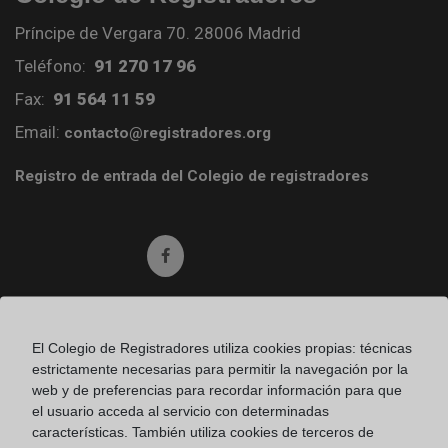
Príncipe de Vergara 70. 28006 Madrid
Teléfono:
91 270 17 96
Fax:
91 564 11 59
Email:
contacto@registradores.org
Registro de entrada del Colegio de registradores
Ir a facebook (abre en ventana nueva)
Ir a twitter (abre en ventana nueva)
El Colegio de Registradores utiliza cookies propias: técnicas
estrictamente necesarias para permitir la navegación por la
Ir a YouTube (abre en ventana nueva)
web y de preferencias para recordar información para que
el usuario acceda al servicio con determinadas
características. También utiliza cookies de terceros de
Ir a Flickr (abre en ventana nueva)