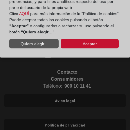
preferencias, y para fines analíticos respecto del uso por
parte del usuario de la propia web.
Clica
AQUÍ
para más información de la “Política de cookies”.
Ir a Linkedin (abre en ventana nueva)
Puede aceptar todas las cookies pulsando el botón
“Aceptar”
o configurarlas o rechazar su uso pulsando el
botón
“Quiero elegir…”
.
Ir al Blog (abre en ventana nueva)
Quiero elegir...
Aceptar
Ir a Instagram (abre en ventana nueva)
Contacto
Consumidores
Teléfono:
900 10 11 41
Aviso legal
Política de privacidad