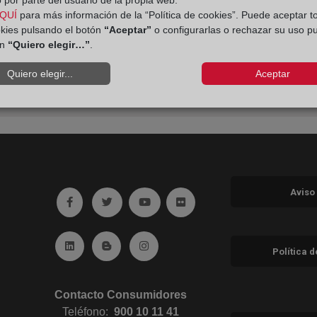
 por parte del usuario de la propia web.
QUÍ
para más información de la “Política de cookies”. Puede aceptar t
okies pulsando el botón
“Aceptar”
o configurarlas o rechazar su uso p
ón
“Quiero elegir…”
.
Quiero elegir...
Aceptar
Aviso
Ir a facebook (abre en ventana nueva)
Ir a twitter (abre en ventana nueva)
Ir a YouTube (abre en ventana nuev
Ir a Flickr (abre en ventana 
Ir a Linkedin (abre en ventana nueva)
Ir al Blog (abre en ventana nueva)
Ir a Instagram (abre en ventana nue
Política 
Contacto Consumidores
Teléfono:
900 10 11 41