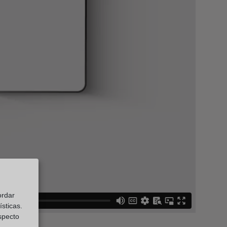
ordar
sticas.
especto