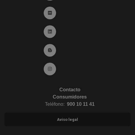
Ir a Flickr (abre en ventana nueva)
Ir a Linkedin (abre en ventana nueva)
Ir al Blog (abre en ventana nueva)
Ir a Instagram (abre en ventana nueva)
Contacto
Consumidores
Teléfono:
900 10 11 41
Aviso legal