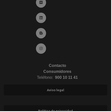
Ir a Flickr (abre en ventana nueva)
Ir a Linkedin (abre en ventana nueva)
Ir al Blog (abre en ventana nueva)
Ir a Instagram (abre en ventana nueva)
Contacto
Consumidores
Teléfono:
900 10 11 41
Aviso legal
Política de privacidad