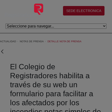
Saltar al contenido principal
(abre en nueva ventana)
SEDE ELECTRONICA
ACTUALIDAD
NOTAS DE PRENSA
DETALLE NOTA DE PRENSA
El Colegio de
Registradores habilita a
través de su web un
formulario para facilitar a
los afectados por los
incendios notas simples de