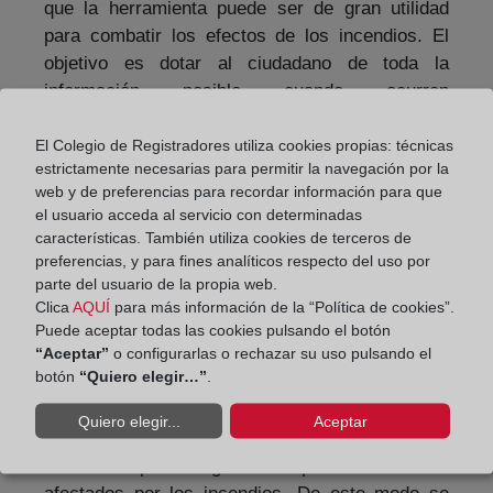
que la herramienta puede ser de gran utilidad
para combatir los efectos de los incendios. El
objetivo es dotar al ciudadano de toda la
información posible cuando ocurren
circunstancias excepcionales que les obligan a
abandonar sus propiedades. Ante el riesgo que
El Colegio de Registradores utiliza cookies propias: técnicas
estrictamente necesarias para permitir la navegación por la
supone establecerse en los alrededores de la
web y de preferencias para recordar información para que
emergencia, han incidido, el afectado podrá
el usuario acceda al servicio con determinadas
recurrir a la aplicación para verificar el alcance
características. También utiliza cookies de terceros de
geográfico que ha tenido la catástrofe y
preferencias, y para fines analíticos respecto del uso por
comprobar si realmente ha perjudicado su
parte del usuario de la propia web.
Clica
AQUÍ
para más información de la “Política de cookies”.
propiedad o se encuentra en el área del
Puede aceptar todas las cookies pulsando el botón
perímetro afectado.
“Aceptar”
o configurarlas o rechazar su uso pulsando el
botón
“Quiero elegir…”
.
La herramienta permite también obtener la
información registral de las fincas afectadas, con
Quiero elegir...
Aceptar
la cual poder tramitar la obtención gratuita de las
notas simples registrales para todos los
afectados por los incendios. De este modo se