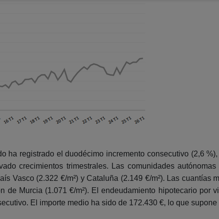
o ha registrado el duodécimo incremento consecutivo (2,6 %)
ado crecimientos trimestrales. Las comunidades autónoma
, País Vasco (2.322 €/m²) y Cataluña (2.149 €/m²). Las cuantía
ón de Murcia (1.071 €/m²). El endeudamiento hipotecario por v
secutivo. El importe medio ha sido de 172.430 €, lo que supone