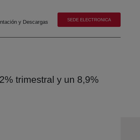
(abre en nueva ventana)
SEDE ELECTRONICA
tación y Descargas
2% trimestral y un 8,9%