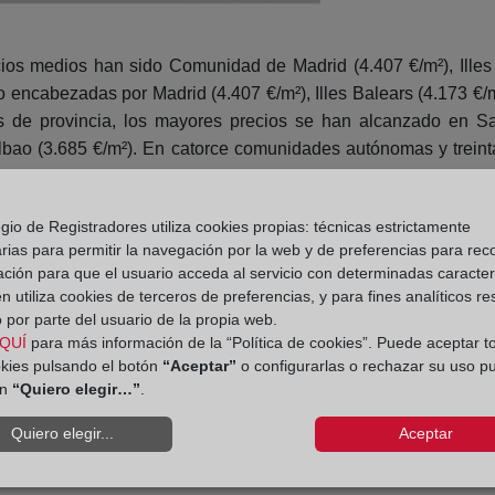
 medios han sido Comunidad de Madrid (4.407 €/m²), Illes B
 encabezadas por Madrid (4.407 €/m²), Illes Balears (4.173 €/m
s de provincia, los mayores precios se han alcanzado en Sa
lbao (3.685 €/m²). En catorce comunidades autónomas y treint
das en el primer trimestre ha sido de 133.618, lo que supone un
gio de Registradores utiliza cookies propias: técnicas estrictamente
, alcanza un peso del 75 %. En términos interanuales se han con
rias para permitir la navegación por la web y de preferencias para rec
ación para que el usuario acceda al servicio con determinadas caracterí
utónomas han registrado incrementos trimestrales, alcanzán
 utiliza cookies de terceros de preferencias, y para fines analíticos r
Comunidad de Madrid (20.379) y Comunitat Valenciana (15.640).
 por parte del usuario de la propia web.
QUÍ
para más información de la “Política de cookies”. Puede aceptar t
okies pulsando el botón
“Aceptar”
o configurarlas o rechazar su uso p
ón
“Quiero elegir…”
.
Quiero elegir...
Aceptar