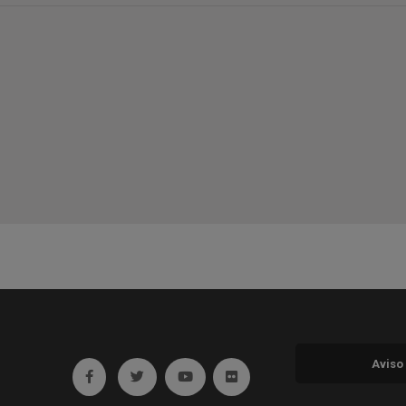
Aviso
Ir a facebook (abre en ventana nueva)
Ir a twitter (abre en ventana nueva)
Ir a YouTube (abre en ventana nuev
Ir a Flickr (abre en ventana 