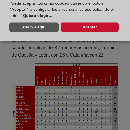
Puede aceptar todas las cookies pulsando el botón
Madrid, con 390 salidas, seguido de Cataluña, 219,
“Aceptar”
o configurarlas o rechazar su uso pulsando el
Andalucía, 149 y Comunidad Valenciana con 109.
botón
“Quiero elegir…”
.
Sin embargo, si comparamos el saldo de entradas y
salidas, Madrid destaca con un saldo positivo de 66
Quiero elegir...
Aceptar
empresas, seguida de la Comunidad Valenciana
con 32. En la parte opuesta Navarra presenta un
saludo negativo de 42 empresas menos, seguida
de Castilla y León, con 26 y Cataluña con 21.