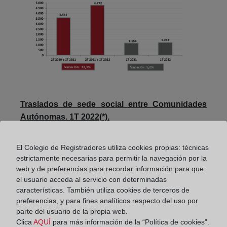
Traslados de sede social entre Comunidades
Autónomas. 1T 2022(*).
Se indican en la siguiente tabla los datos sobre los
El Colegio de Registradores utiliza cookies propias: técnicas
traslados de sede social entre las diversas CC.AA.
estrictamente necesarias para permitir la navegación por la
relativas al primer trimestre de 2022. Dichos
web y de preferencias para recordar información para que
movimientos no corresponden a solicitudes de
el usuario acceda al servicio con determinadas
traslado sino a confirmaciones de traslado inscritas
características. También utiliza cookies de terceros de
preferencias, y para fines analíticos respecto del uso por
en el registro de destino.
parte del usuario de la propia web.
Entre las Comunidades de las que se van, destaca
Clica
AQUÍ
para más información de la “Política de cookies”.