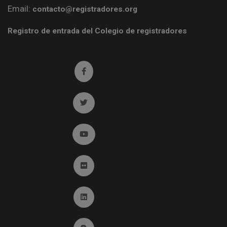
Email:
contacto@registradores.org
Registro de entrada del Colegio de registradores
Ir a facebook (abre en ventana nueva)
Ir a twitter (abre en ventana nueva)
Ir a YouTube (abre en ventana nueva)
Ir a Flickr (abre en ventana nueva)
Ir a Linkedin (abre en ventana nueva)