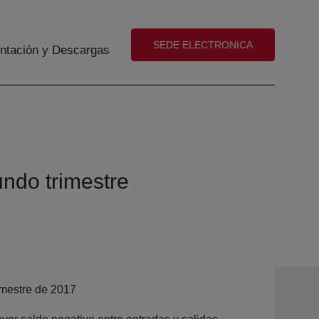
(abre en nueva ventana)
SEDE ELECTRONICA
tación y Descargas
ndo trimestre
imestre de 2017