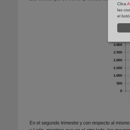
Clica
A
las co
el bot
En el segundo trimestre y con respecto al mismo