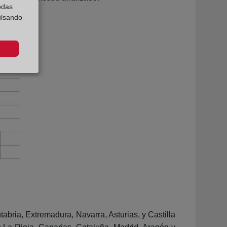
odas
ulsando
bria, Extremadura, Navarra, Asturias, y Castilla