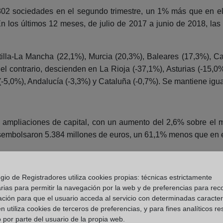
802 sociedades en el segundo trimestre, un 1% más que en el
En los últimos 12 meses, de julio de 2017 a junio de 2018, l
a-La Mancha (22,1%), Murcia (20,3%), Baleares (17,3%), Can
 el contrario, descienden en La Rioja (-37,1%), Asturias (-15,0
-5,0%), Andalucía (-3,3%) y Cataluña (-0,7%). Se mantiene igual
 ampliaciones de capital, con un aumento del 2,6% sobre el m
esembolsaron 5.384 millones de euros, un 61,1% menos que en 
as, que se vieron inmersas en concurso de acreedores entre a
gio de Registradores utiliza cookies propias: técnicas estrictamente
ia descendente de los últimos meses.
rias para permitir la navegación por la web y de preferencias para rec
ación para que el usuario acceda al servicio con determinadas caracterí
nio de 2018, se declararon en concurso 3.568 sociedades, un 0
 utiliza cookies de terceros de preferencias, y para fines analíticos r
 por parte del usuario de la propia web.
se suavizan en los últimos trimestres e incluso repuntan en el