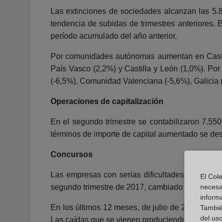
Las extinciones de sociedades alcanzan las 5.
tendencia de subidas de trimestres anteriores. 
período acumulado del año anterior.
Por comunidades autónomas aumentan en Castill
País Vasco (2,2%) y Castilla y León (1,0%). Por
(-6,5%), Comunidad Valenciana (-5,6%), Galicia (
Operaciones de capitalización
En el segundo trimestre se contabilizaron 7.550
términos de importe de capital aumentado se d
Concursos
Las empresas con serias dificultades financier
El Cole
segundo trimestre de 2017, cambiado la tendenc
necesa
inform
En los últimos 12 meses, de julio de 2017 a ju
También
del uso
Las caídas que se vienen produciendo desde 2014 