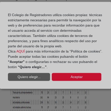
Resto de Servicios con el 50 %. Por su parte, en
Industria y energía, el 38 % de las concursadas tiene
El Colegio de Registradores utiliza cookies propias: técnicas
veinte o más años de antigüedad.
estrictamente necesarias para permitir la navegación por la
web y de preferencias para recordar información para que
EMPRESAS concursadas por antigüedad
el usuario acceda al servicio con determinadas
y actividad económica principal.
características. También utiliza cookies de terceros de
preferencias, y para fines analíticos respecto del uso por
1er Trimestre 2026.
parte del usuario de la propia web.
Clica
AQUÍ
para más información de la “Política de cookies”.
Puede aceptar todas las cookies pulsando el botón
“Aceptar”
o configurarlas o rechazar su uso pulsando el
botón
“Quiero elegir…”
.
Quiero elegir...
Aceptar