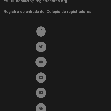
Email:
contacto@registradores.org
Registro de entrada del Colegio de registradores
Ir a facebook (abre en ventana nueva)
Ir a twitter (abre en ventana nueva)
Ir a YouTube (abre en ventana nueva)
Ir a Flickr (abre en ventana nueva)
Ir a Linkedin (abre en ventana nueva)
Ir al Blog (abre en ventana nueva)