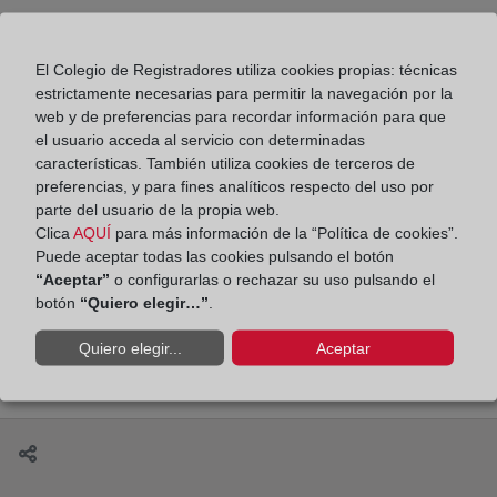
Compartir:
El Colegio de Registradores utiliza cookies propias: técnicas
estrictamente necesarias para permitir la navegación por la
web y de preferencias para recordar información para que
el usuario acceda al servicio con determinadas
características. También utiliza cookies de terceros de
preferencias, y para fines analíticos respecto del uso por
La creación de empresas disminuye en abril un
parte del usuario de la propia web.
1,9 % tras once meses de crecimiento
Clica
AQUÍ
para más información de la “Política de cookies”.
Puede aceptar todas las cookies pulsando el botón
“Aceptar”
o configurarlas o rechazar su uso pulsando el
botón
“Quiero elegir…”
.
Las aperturas de procedimientos concursales se han
Quiero elegir...
Aceptar
reducido un 6,1 % en el primer trimestre de 2026