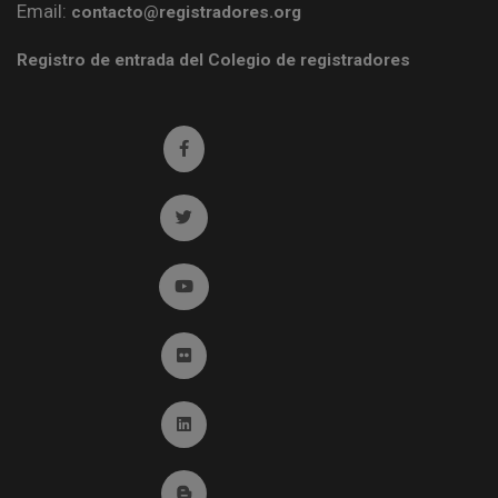
Email:
contacto@registradores.org
Registro de entrada del Colegio de registradores
Ir a facebook (abre en ventana nueva)
Ir a twitter (abre en ventana nueva)
Ir a YouTube (abre en ventana nueva)
Ir a Flickr (abre en ventana nueva)
Ir a Linkedin (abre en ventana nueva)
Ir al Blog (abre en ventana nueva)