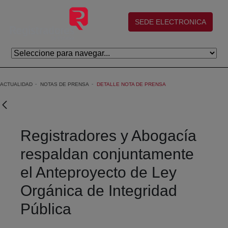
Saltar al contenido principal
(abre en nueva ventana)
SEDE ELECTRONICA
ACTUALIDAD
NOTAS DE PRENSA
DETALLE NOTA DE PRENSA
Registradores y Abogacía
respaldan conjuntamente
el Anteproyecto de Ley
Orgánica de Integridad
Pública