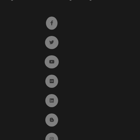
Ir a facebook (abre en ventana nueva)
Ir a twitter (abre en ventana nueva)
Ir a YouTube (abre en ventana nueva)
Ir a Flickr (abre en ventana nueva)
Ir a Linkedin (abre en ventana nueva)
Ir al Blog (abre en ventana nueva)
Ir a Instagram (abre en ventana nueva)