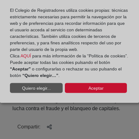
El Colegio de Registradores utiliza cookies propias: técnicas
La jornada ha permitido abordar el alcance jurídico
estrictamente necesarias para permitir la navegación por la
y práctico de una propuesta normativa que forma
web y de preferencias para recordar información para que
parte del Plan Estatal de Lucha contra la
el usuario acceda al servicio con determinadas
Corrupción y que tiene como finalidad consolidar
características. También utiliza cookies de terceros de
un sistema completo de integridad pública,
preferencias, y para fines analíticos respecto del uso por
reforzando la transparencia, la rendición de cuentas
parte del usuario de la propia web.
Clica
AQUÍ
para más información de la “Política de cookies”.
y la confianza ciudadana en las instituciones.
Puede aceptar todas las cookies pulsando el botón
“Aceptar”
o configurarlas o rechazar su uso pulsando el
La colaboración entre la Abogacía Española y los
botón
“Quiero elegir…”
.
Registradores de España resulta especialmente
relevante para analizar los efectos de la futura
Quiero elegir...
Aceptar
norma en el tráfico jurídico y mercantil, así como su
contribución a la seguridad jurídica preventiva y a la
lucha contra el fraude y el blanqueo de capitales.
Compartir: