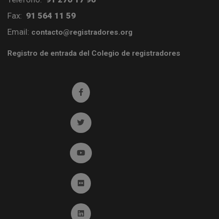
Fax:
91 564 11 59
Email:
contacto@registradores.org
Registro de entrada del Colegio de registradores
Ir a facebook (abre en ventana nueva)
Ir a twitter (abre en ventana nueva)
Ir a YouTube (abre en ventana nueva)
Ir a Flickr (abre en ventana nueva)
Ir a Linkedin (abre en ventana nueva)