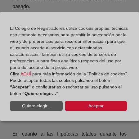
pasado.
Contrariamente a lo que sucedió en la comparativa
con los meses más duros de la pandemia, en los
El Colegio de Registradores utiliza cookies propias: técnicas
últimos ocho meses se ha producido un incremento
estrictamente necesarias para permitir la navegación por la
web y de preferencias para recordar información para que
anual mayor de compraventas de vivienda frente al
el usuario acceda al servicio con determinadas
de compraventas totales.
características. También utiliza cookies de terceros de
preferencias, y para fines analíticos respecto del uso por
parte del usuario de la propia web.
Clica
AQUÍ
para más información de la “Política de cookies”.
Puede aceptar todas las cookies pulsando el botón
“Aceptar”
o configurarlas o rechazar su uso pulsando el
botón
“Quiero elegir…”
.
Quiero elegir...
Aceptar
En cuanto a las hipotecas totales durante los