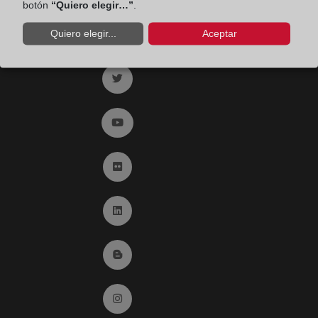
botón
“Quiero elegir…”
.
Quiero elegir...
Aceptar
Ir a facebook (abre en ventana nueva)
Ir a twitter (abre en ventana nueva)
Ir a YouTube (abre en ventana nueva)
Ir a Flickr (abre en ventana nueva)
Ir a Linkedin (abre en ventana nueva)
Ir al Blog (abre en ventana nueva)
Ir a Instagram (abre en ventana nueva)