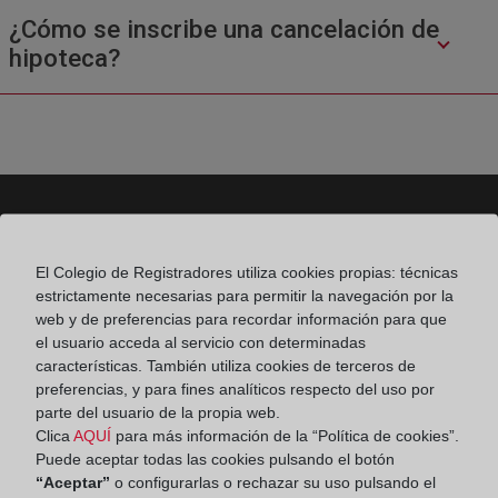
¿Cómo se inscribe una cancelación de
hipoteca?
Colegio de Registradores
El Colegio de Registradores utiliza cookies propias: técnicas
estrictamente necesarias para permitir la navegación por la
Príncipe de Vergara 70. 28006 Madrid
web y de preferencias para recordar información para que
Teléfono:
91 270 17 96
el usuario acceda al servicio con determinadas
características. También utiliza cookies de terceros de
Fax:
91 564 11 59
preferencias, y para fines analíticos respecto del uso por
parte del usuario de la propia web.
Email:
contacto@registradores.org
Clica
AQUÍ
para más información de la “Política de cookies”.
Puede aceptar todas las cookies pulsando el botón
Registro de entrada del Colegio de registradores
“Aceptar”
o configurarlas o rechazar su uso pulsando el