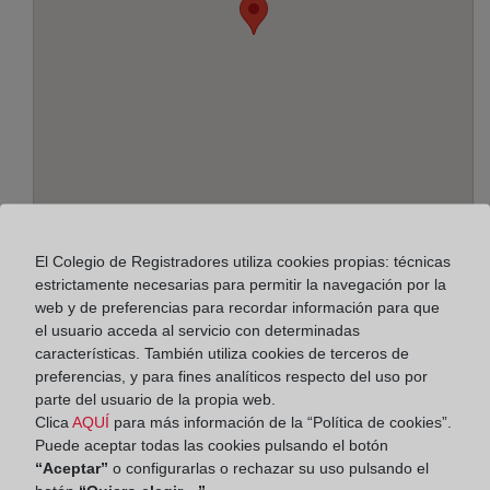
Dirección:
El Colegio de Registradores utiliza cookies propias: técnicas
estrictamente necesarias para permitir la navegación por la
Real, 31, 36202
web y de preferencias para recordar información para que
el usuario acceda al servicio con determinadas
Horario:
características. También utiliza cookies de terceros de
preferencias, y para fines analíticos respecto del uso por
De lunes a viernes de 09:00 a 17:00 horas
parte del usuario de la propia web.
Agosto: De lunes a viernes de 09:00 a 14:00 horas
Clica
AQUÍ
para más información de la “Política de cookies”.
Los días 24 y 31 de diciembre de 09:00 a 14:00
Puede aceptar todas las cookies pulsando el botón
“Aceptar”
o configurarlas o rechazar su uso pulsando el
horas