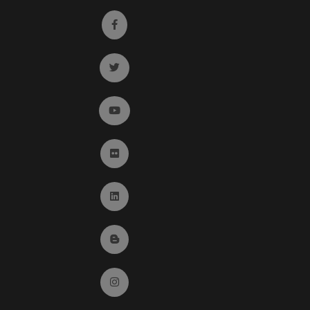
Ir a facebook (abre en ventana nueva)
Ir a twitter (abre en ventana nueva)
Ir a YouTube (abre en ventana nueva)
Ir a Flickr (abre en ventana nueva)
Ir a Linkedin (abre en ventana nueva)
Ir al Blog (abre en ventana nueva)
Ir a Instagram (abre en ventana nueva)