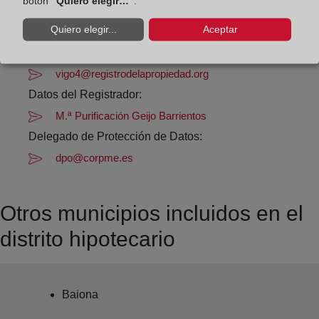
botón
“Quiero elegir…”
.
Datos de contacto:
Quiero elegir...
Aceptar
(986) 43 32 37
vigo4@registrodelapropiedad.org
Datos del Registrador:
M.ª Purificación Geijo Barrientos
Delegado de Protección de Datos:
dpo@corpme.es
Otros municipios incluidos en el
distrito hipotecario
Baiona