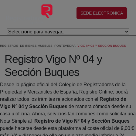
Saltar al contenido principal
(abre en nueva ventana)
SEDE ELECTRONICA
REGISTROS
DE BIENES MUEBLES
PONTEVEDRA
VIGO Nº 04 Y SECCIÓN BUQUES
Registro Vigo Nº 04 y
Sección Buques
Desde la página oficial del Colegio de Registradores de la
Propiedad y Mercantiles de España, Registro Online, podrá
realizar todos los trámites relacionados con el
Registro de
Vigo Nº 04 y Sección Buques
de manera cómoda desde su
casa u oficina. Ahora, servicios tan comunes como solicitar una
Nota Simple al
Registro de Vigo Nº 04 y Sección Buques
puede hacerse desde esta plataforma al coste oficial de 9,00 €
más IVA y disponer de ella en un plazo medio inferior a 24