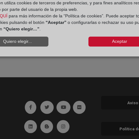
 utiliza cookies de terceros de preferencias, y para fines analíticos r
 por parte del usuario de la propia web.
QUÍ
para más información de la “Política de cookies”. Puede aceptar t
ple o una certificación?
okies pulsando el botón
“Aceptar”
o configurarlas o rechazar su uso p
ón
“Quiero elegir…”
.
Quiero elegir...
Aceptar
e hipoteca?
Aviso
Ir a facebook (abre en ventana nueva)
Ir a twitter (abre en ventana nueva)
Ir a YouTube (abre en ventana nuev
Ir a Flickr (abre en ventana 
Ir a Linkedin (abre en ventana nueva)
Ir al Blog (abre en ventana nueva)
Ir a Instagram (abre en ventana nue
Política 