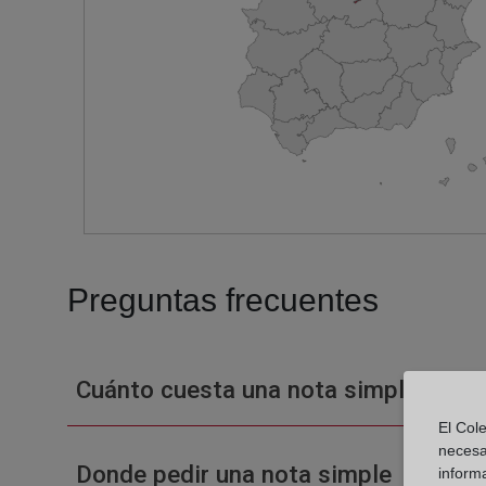
Preguntas frecuentes
Cuánto cuesta una nota simple en un
El Cole
necesa
Donde pedir una nota simple
inform