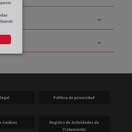
especto
odas
ulsando
 legal
Política de privacidad
a)
nueva)
va)
de cookies
Registro de Actividades de
Tratamiento