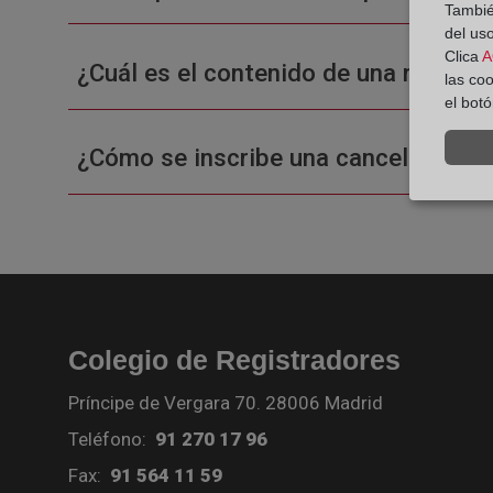
También
del uso
Clica
A
¿Cuál es el contenido de una nota sim
las co
el bot
¿Cómo se inscribe una cancelación d
Colegio de Registradores
Príncipe de Vergara 70. 28006 Madrid
Teléfono:
91 270 17 96
Fax:
91 564 11 59