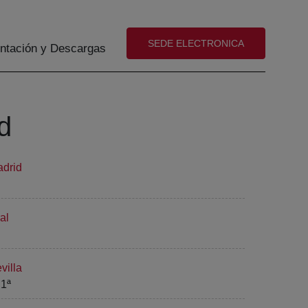
(abre en nueva ventana)
SEDE ELECTRONICA
tación y Descargas
d
adrid
al
villa
 1ª