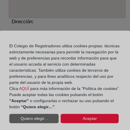
Dirección:
Avenida del Puerto, 1 A - Apdo. correos 1548, 3590
Horario:
El Colegio de Registradores utiliza cookies propias: técnicas
estrictamente necesarias para permitir la navegación por la
De lunes a viernes de 09:00 a 17:00 horas
web y de preferencias para recordar información para que
Agosto: De lunes a viernes de 09:00 a 14:00 horas
el usuario acceda al servicio con determinadas
características. También utiliza cookies de terceros de
Los días 24 y 31 de diciembre de 09:00 a 14:00
preferencias, y para fines analíticos respecto del uso por
horas
parte del usuario de la propia web.
Clica
AQUÍ
para más información de la “Política de cookies”.
Datos de contacto:
Puede aceptar todas las cookies pulsando el botón
“Aceptar”
o configurarlas o rechazar su uso pulsando el
96 527 13 10
botón
“Quiero elegir…”
.
altea@registrodelapropiedad.org
Quiero elegir...
Aceptar
Datos del Registrador: