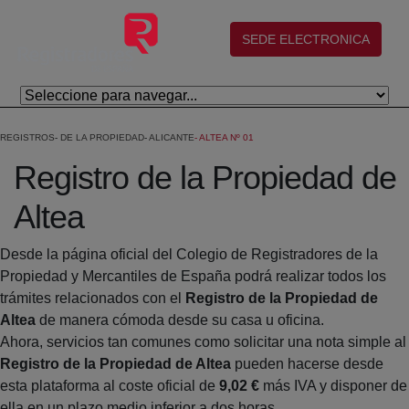
Saltar al contenido principal
(abre en nueva ventana)
SEDE ELECTRONICA
REGISTROS
DE LA PROPIEDAD
ALICANTE
ALTEA Nº 01
Registro de la Propiedad de
Altea
Desde la página oficial del Colegio de Registradores de la
Propiedad y Mercantiles de España podrá realizar todos los
trámites relacionados con el
Registro de la Propiedad de
Altea
de manera cómoda desde su casa u oficina.
Ahora, servicios tan comunes como solicitar una nota simple al
Registro de la Propiedad de Altea
pueden hacerse desde
esta plataforma al coste oficial de
9,02 €
más IVA y disponer de
ella en un plazo medio inferior a dos horas.