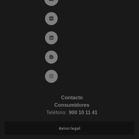
Ir a Flickr (abre en ventana nueva)
Ir a Linkedin (abre en ventana nueva)
Ir al Blog (abre en ventana nueva)
Ir a Instagram (abre en ventana nueva)
Contacto
Consumidores
Teléfono:
900 10 11 41
Aviso legal