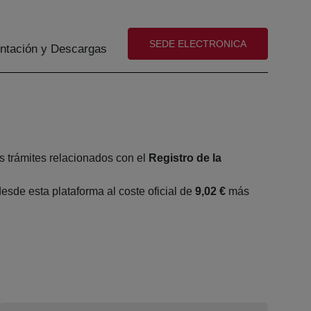
(abre en nueva ventana)
SEDE ELECTRONICA
tación y Descargas
s trámites relacionados con el
Registro de la
sde esta plataforma al coste oficial de
9,02 €
más