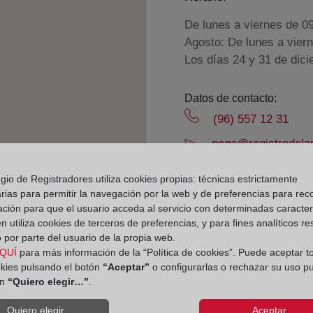
De lunes a viernes de 0
Agosto: De lunes a vier
Los días 24 y 31 de dic
Datos de contacto:
(96) 557 12 31
pego@registrodela
Datos del Registrador:
gio de Registradores utiliza cookies propias: técnicas estrictamente
María José Renart
rias para permitir la navegación por la web y de preferencias para rec
Delegado de Protección d
ación para que el usuario acceda al servicio con determinadas caracterí
 utiliza cookies de terceros de preferencias, y para fines analíticos r
dpo@corpme.es
 por parte del usuario de la propia web.
QUÍ
para más información de la “Política de cookies”. Puede aceptar t
okies pulsando el botón
“Aceptar”
o configurarlas o rechazar su uso p
el distrito hipotecario
ón
“Quiero elegir…”
.
Quiero elegir...
Aceptar