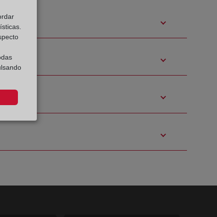
ordar
sticas.
especto
odas
ulsando