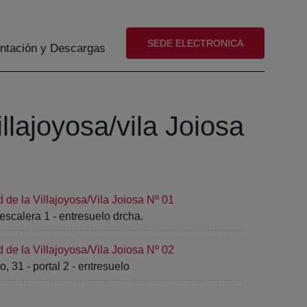
(abre en nueva ventana)
SEDE ELECTRONICA
tación y Descargas
llajoyosa/vila Joiosa
 de la Villajoyosa/Vila Joiosa Nº 01
escalera 1 - entresuelo drcha.
 de la Villajoyosa/Vila Joiosa Nº 02
, 31 - portal 2 - entresuelo