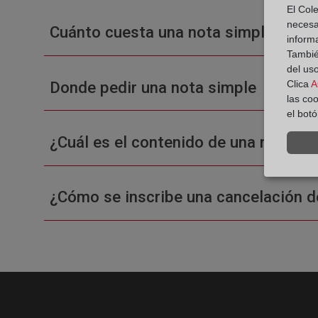
El Cole
necesa
Cuánto cuesta una nota simple en un
inform
También
del uso
Donde pedir una nota simple
Clica
A
las co
el bot
¿Cuál es el contenido de una nota sim
¿Cómo se inscribe una cancelación d