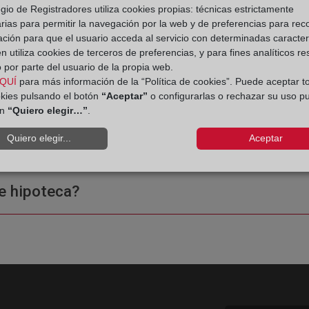
gio de Registradores utiliza cookies propias: técnicas estrictamente
rias para permitir la navegación por la web y de preferencias para rec
 Registro de la Propiedad
ación para que el usuario acceda al servicio con determinadas caracterí
 utiliza cookies de terceros de preferencias, y para fines analíticos r
 por parte del usuario de la propia web.
QUÍ
para más información de la “Política de cookies”. Puede aceptar t
okies pulsando el botón
“Aceptar”
o configurarlas o rechazar su uso p
ón
“Quiero elegir…”
.
ple o una certificación?
Quiero elegir...
Aceptar
e hipoteca?