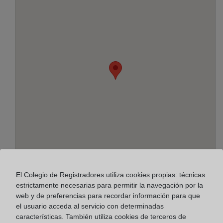
El Colegio de Registradores utiliza cookies propias: técnicas
Dirección:
estrictamente necesarias para permitir la navegación por la
web y de preferencias para recordar información para que
Av.País Valenciano, 31 - escalera 1 - entresuelo
el usuario acceda al servicio con determinadas
drcha., 3570
características. También utiliza cookies de terceros de