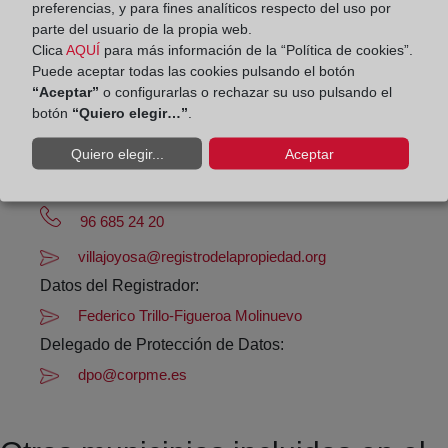
preferencias, y para fines analíticos respecto del uso por
Horario:
parte del usuario de la propia web.
Clica
AQUÍ
para más información de la “Política de cookies”.
De lunes a viernes de 09:00 a 17:00 horas
Puede aceptar todas las cookies pulsando el botón
Agosto: De lunes a viernes de 09:00 a 14:00 horas
“Aceptar”
o configurarlas o rechazar su uso pulsando el
Los días 24 y 31 de diciembre de 09:00 a 14:00
botón
“Quiero elegir…”
.
horas
Quiero elegir...
Aceptar
Datos de contacto:
96 685 24 20
villajoyosa@registrodelapropiedad.org
Datos del Registrador:
Federico Trillo-Figueroa Molinuevo
Delegado de Protección de Datos:
dpo@corpme.es