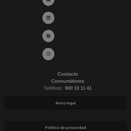
Ir a Linkedin (abre en ventana nueva)
Ir al Blog (abre en ventana nueva)
Ir a Instagram (abre en ventana nueva)
Contacto
Consumidores
Teléfono:
900 10 11 41
Aviso legal
Política de privacidad