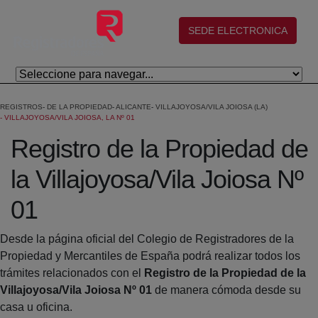
Saltar al contenido principal
(abre en nueva ventana)
SEDE ELECTRONICA
REGISTROS
DE LA PROPIEDAD
ALICANTE
VILLAJOYOSA/VILA JOIOSA (LA)
VILLAJOYOSA/VILA JOIOSA, LA Nº 01
Registro de la Propiedad de
la Villajoyosa/Vila Joiosa Nº
01
Desde la página oficial del Colegio de Registradores de la
Propiedad y Mercantiles de España podrá realizar todos los
trámites relacionados con el
Registro de la Propiedad de la
Villajoyosa/Vila Joiosa Nº 01
de manera cómoda desde su
casa u oficina.