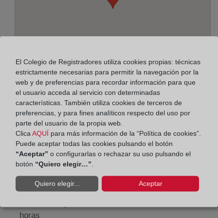
El Colegio de Registradores utiliza cookies propias: técnicas
estrictamente necesarias para permitir la navegación por la
web y de preferencias para recordar información para que
el usuario acceda al servicio con determinadas
características. También utiliza cookies de terceros de
Dirección:
preferencias, y para fines analíticos respecto del uso por
parte del usuario de la propia web.
Paseo de la Zona Franca, 109-Edif. Torre Marina,
Clica
AQUÍ
para más información de la “Política de cookies”.
8038
Puede aceptar todas las cookies pulsando el botón
“Aceptar”
o configurarlas o rechazar su uso pulsando el
Horario:
botón
“Quiero elegir…”
.
De lunes a viernes de 09:00 a 17:00 horas
Quiero elegir...
Aceptar
Agosto: De lunes a viernes de 09:00 a 14:00 horas
Los días 24 y 31 de diciembre de 09:00 a 14:00
horas