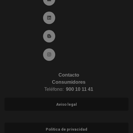
Ir a Linkedin (abre en ventana nueva)
Ir al Blog (abre en ventana nueva)
Ir a Instagram (abre en ventana nueva)
Contacto
Consumidores
Teléfono:
900 10 11 41
Aviso legal
Política de privacidad