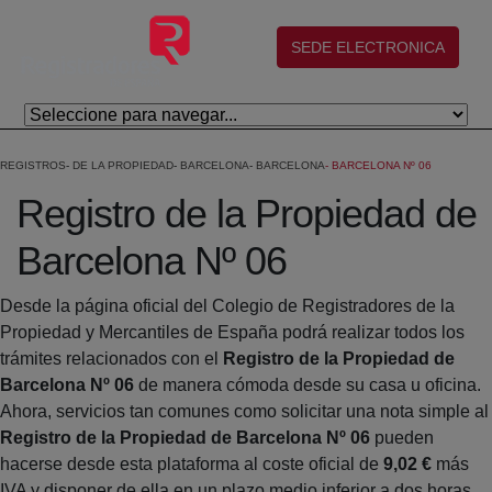
Saltar al contenido principal
(abre en nueva ventana)
SEDE ELECTRONICA
REGISTROS
DE LA PROPIEDAD
BARCELONA
BARCELONA
BARCELONA Nº 06
Registro de la Propiedad de
Barcelona Nº 06
Desde la página oficial del Colegio de Registradores de la
Propiedad y Mercantiles de España podrá realizar todos los
trámites relacionados con el
Registro de la Propiedad de
Barcelona Nº 06
de manera cómoda desde su casa u oficina.
Ahora, servicios tan comunes como solicitar una nota simple al
Registro de la Propiedad de Barcelona Nº 06
pueden
hacerse desde esta plataforma al coste oficial de
9,02 €
más
IVA y disponer de ella en un plazo medio inferior a dos horas.